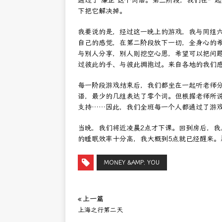
通过了”廉正”这个词语。第三阶段，我们在一
下把它解决掉。
我要说的是，经过这一晚上的游戏，我与同组
自己的感觉，在第二阶段放下一切，全身心的
与别人分享，别人则挖空心思，希望可以把问
过彼此的手、与彼此拥抱过。来自各地的我们
每一阶段游戏结束后，我们都坐在一起听老师
语，最少的几组表达了零个词。但根据老师所说
支持……因此，我们全班每一个人都通过了游
当晚，我们将近凌晨2点才下课。回到房后，我
的睡眠效率十分高，我大概到5点就已经醒来
MONEY &AMP; YOU
« 上一篇
上海之行第二天