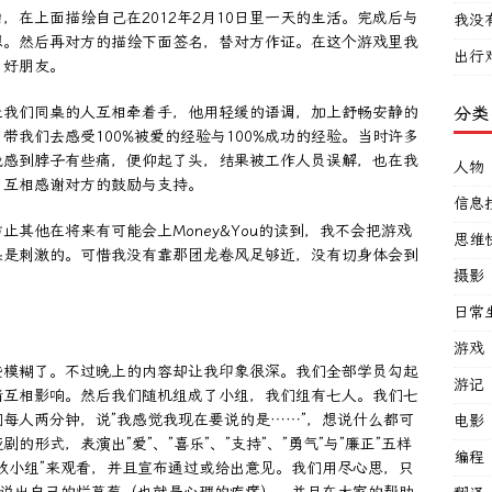
在上面描绘自己在2012年2月10日里一天的生活。完成后与
我没
想。然后再对方的描绘下面签名，替对方作证。在这个游戏里我
出行
了好朋友。
让我们同桌的人互相牵着手，他用轻缓的语调，加上舒畅安静的
分类
我们去感受100%被爱的经验与100%成功的经验。当时许多
我感到脖子有些痛，便仰起了头，结果被工作人员误解，也在我
人物
，互相感谢对方的鼓励与支持。
信息
其他在将来有可能会上Money&You的读到，我不会把游戏
思维
果是刺激的。可惜我没有靠那团龙卷风足够近，没有切身体会到
摄影
日常
游戏
些模糊了。不过晚上的内容却让我印象很深。我们全部学员勾起
游记
情互相影响。然后我们随机组成了小组，我们组有七人。我们七
每人两分钟，说”我感觉我现在要说的是……”，想说什么都可
电影
形式，表演出”爱”、”喜乐”、”支持”、”勇气”与”廉正”五样
编程
收小组”来观看，并且宣布通过或给出意见。我们用尽心思，只