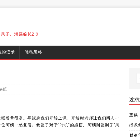
风子，海盗船长2.0
题的记录
隐私策略
快照
近期
重读
睡眠质量很高。早饭后我们开始上课。开始时老师让我们两人一
位阿姨一起复习。我谈了对于”时机”的感悟，阿姨则谈到了”风
拯救
暂别