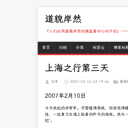
道貌岸然
『人们必须道貌岸然的掩盖着内心的不安』——
首页
归档
分类
标签云
博客标
上海之行第三天
刘丰
2007-02-16 03:19:46
思维
2007年2月10日
今天我起的非常早。尽管睡得很晚，但我觉得
组，一起复习在墙上贴着的昨天的海报。我与一
险”。