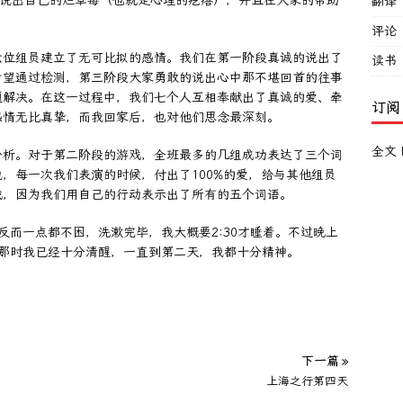
起说出自己的烂草莓（也就是心理的疙瘩），并且在大家的帮助
翻译
评论
六位组员建立了无可比拟的感情。我们在第一阶段真诚的说出了
读书
希望通过检测，第三阶段大家勇敢的说出心中那不堪回首的往事
题解决。在这一过程中，我们七个人互相奉献出了真诚的爱、牵
订阅
感情无比真挚，而我回家后，也对他们思念最深刻。
全文 
分析。对于第二阶段的游戏，全班最多的几组成功表达了三个词
，每一次我们表演的时候，付出了100%的爱，给与其他组员
戏，因为我们用自己的行动表示出了所有的五个词语。
反而一点都不困，洗漱完毕，我大概要2:30才睡着。不过晚上
。那时我已经十分清醒，一直到第二天，我都十分精神。
下一篇 »
上海之行第四天