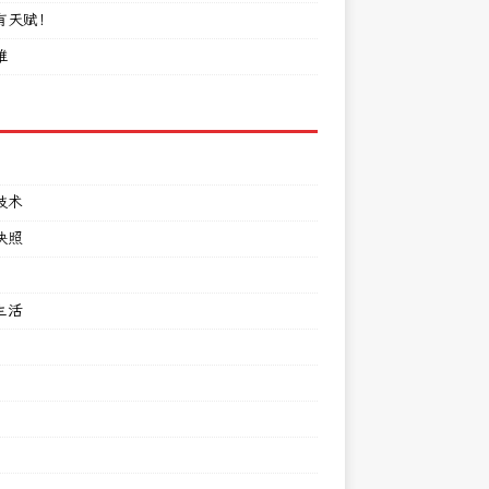
有天赋！
难
技术
快照
生活