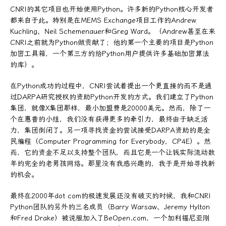
CNRI的其它项目也开始使用Python。许多新的Python核心开发者
都来自于此。特别是在MEMS Exchange项目工作的Andrew
Kuchling、Neil Schemenauer和Greg Ward。（Andrew甚至在来
CNRI之前就为Python做贡献了；他的第一个主要的项目是Python
加密工具箱，一个第三方的给Python用户提供许多基础加密算法
的库）。
在Python成功的过程中，CNRI尝试着提出一个更直接的而不是通
过DARPA研究授权的资助Python开发的方式。我们建立了Python
集团，就像X集团那样，最小加盟费是20000美元。然而，除了一
个在惠普的小组，我们没有获得更多的牵引力，最终由于缺乏活
力，集团倒闭了。另一项寻找资金的尝试接受DARPA资助的是全
民编程（Computer Programming for Everybody，CP4E）。然
而，它的资金不足以支持整个团队，而且它是一个让钱实际流动数
年的完全的老男孩网络。那里没有我感兴趣的，我于是开始寻找新
的机会。
最终在2000年dot com的极速发展还没有破灭的时候，我和CNRI
Python团队的另外的三名成员（Barry Warsaw、Jeremy Hylton
和Fred Drake）被说服加入了BeOpen.com，一个加利福尼亚刚