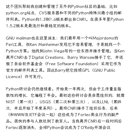
这个团队帮助我创建和管理了另外的Python社区的基础，比如
python.org站点，CVS服务器和不同的Python特殊兴趣小组的邮
件列表。Python的1.3到1.6版本都出自CNRI。在很多年里Python
1.5.2版本是最流行和最稳定的版本。
GNU mailman也在这里诞生：我们最早用一个叫Majordomo的
Perl工具，但Ken Manheimer发现它不容易管理，于是就找一个
Python方案。他找到John Viega写的一些东西并接手管理。当Ken
离开CNRI去了Digital Creations，Barry Warsaw接手了它，并说
服了自由软件基金会（Free Software Foundation）采用它作为
官方的邮件列表工具。因此Barry把它按照GPL（GNU Public
Licence）许可发行。
Python研讨会仍然继续着。开始是一年两次，但由于工作量呈指
数性的增长，它编程了年会。最初这些研讨会是自愿组织的，就像
NIST（第一次），USGS（第二次和第三次），以及LLNL（第四
次，并且开始了年度系列）。最终CNRI接手了组织任务，后来
（和WWW及IETF会议一起）这些成为了Fortec商业行为的副产
品。很快的参与人数达到了数百人。当我离开CNRI后一段时间后
Fortec逐渐消失，全球Python会议成为了O’Reilly开源会议