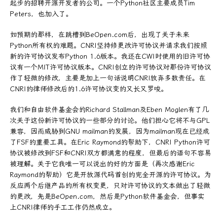
起步的招聘开源开发者的公司。一个Python社区主要成员Tim
Peters，也加入了。
如预期的那样，在跳槽到BeOpen.com后，出现了关于未来
Python所有权的难题。CNRI坚持修更改许可协议并请求我们按照
新的许可协议发布Python 1.6版本。我还在CWI时使用的旧许可协
议有一个MIT许可协议版本。CNRI创立的许可协议对那份许可协议
作了轻微的修改，主要是加上一句话说明CNRI放弃多数责任。在
CNRI的律师修改后的1.6许可协议变的又长又罗唆。
我们和自由软件基金会的Richard Stallman及Eben Moglen有了几
次关于这份新许可协议的一些部分的讨论。他们担心它将不与GPL
兼容，因而威胁到GNU mailman的发展，因为mailman现在已经成
了FSF的重要工具。在Eric Raymond的帮助下，CNRI Python许可
协议被修改到FSF和CNRI双方都满意的程度，但最后的语句不容易
被理解。关于它我唯一可以说出的好的方面是（再次感谢Eric
Raymond的帮助）它是开放源代码首创的完全开源的许可协议。为
反应两个后继产品的所有权变更，只对许可协议的文本做出了轻微
的更改，先是BeOpen.com，然后是Python软件基金会，但事实
上CNRI律师的手工工作仍然成立。