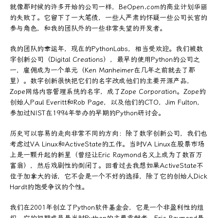
就像那时候的许多开始的公司一样，BeOpen.com的商业计划华丽
的失败了。它留下了一大笔债，一些人严肃的怀疑一些公司长官的
参与角色，和我的团队外的一些非常失望的开发者。
我的团队的幸运年，现在的PythonLabs，相当受欢迎。我们被数
字创新公司（Digital Creations），最早的使用Python的公司之
一，雇佣成为一个单元（Ken Manheimer在几年之前就去了那
里）。数字创新很快把它们的名字改成他们的主要开源产品，
Zope网络内容管理系统的名字，成了Zope Corporation。Zope的
创始人Paul Everitt和Rob Page，以及他们的CTO，Jim Fulton，
参加过NIST在1994年举办的早期的Python研讨会。
历史可以容易的走向非常不同的方向：除了数字创新公司，我们也
考虑过VA Linux和ActiveState的工作。当时VA Linux在股票市场
上是一颗升起的新星（曾经让Eric Raymond名义上成为了数百万
富翁），然后戏剧性的倒闭了。回看过去我想如果ActiveState不
位于加拿大的话，它不会是一个不好的选择，除了它的创始人Dick
Hardt的饱受争议的个性。
我们在2001年创立了Python软件基金会，它是一个非盈利性的组