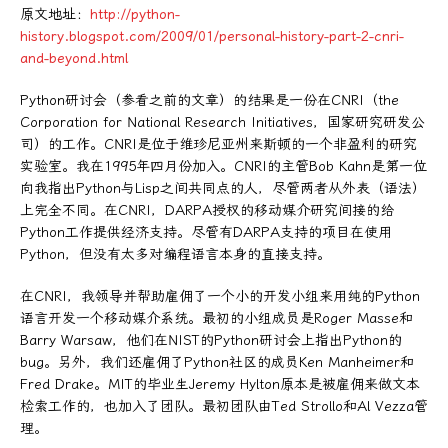
原文地址：
http://python-
history.blogspot.com/2009/01/personal-history-part-2-cnri-
and-beyond.html
Python研讨会（参看之前的文章）的结果是一份在CNRI（the
Corporation for National Research Initiatives，国家研究研发公
司）的工作。CNRI是位于维珍尼亚州来斯顿的一个非盈利的研究
实验室。我在1995年四月份加入。CNRI的主管Bob Kahn是第一位
向我指出Python与Lisp之间共同点的人，尽管两者从外表（语法）
上完全不同。在CNRI，DARPA授权的移动媒介研究间接的给
Python工作提供经济支持。尽管有DARPA支持的项目在使用
Python，但没有太多对编程语言本身的直接支持。
在CNRI，我领导并帮助雇佣了一个小的开发小组来用纯的Python
语言开发一个移动媒介系统。最初的小组成员是Roger Masse和
Barry Warsaw，他们在NIST的Python研讨会上指出Python的
bug。另外，我们还雇佣了Python社区的成员Ken Manheimer和
Fred Drake。MIT的毕业生Jeremy Hylton原本是被雇佣来做文本
检索工作的，也加入了团队。最初团队由Ted Strollo和Al Vezza管
理。