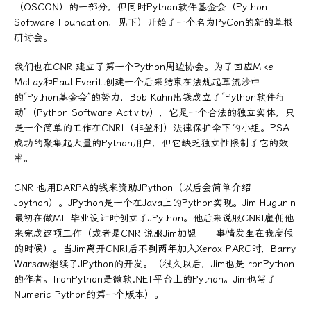
（OSCON）的一部分，但同时Python软件基金会（Python
Software Foundation，见下）开始了一个名为PyCon的新的草根
研讨会。
我们也在CNRI建立了第一个Python周边协会。为了回应Mike
McLay和Paul Everitt创建一个后来结束在法规起草流沙中
的“Python基金会”的努力，Bob Kahn出钱成立了“Python软件行
动”（Python Software Activity），它是一个合法的独立实体，只
是一个简单的工作在CNRI（非盈利）法律保护伞下的小组。PSA
成功的聚集起大量的Python用户，但它缺乏独立性限制了它的效
率。
CNRI也用DARPA的钱来资助JPython（以后会简单介绍
Jpython）。JPython是一个在Java上的Python实现。Jim Hugunin
最初在做MIT毕业设计时创立了JPython。他后来说服CNRI雇佣他
来完成这项工作（或者是CNRI说服Jim加盟──事情发生在我度假
的时候）。当Jim离开CNRI后不到两年加入Xerox PARC时，Barry
Warsaw继续了JPython的开发。（很久以后，Jim也是IronPython
的作者。IronPython是微软.NET平台上的Python。Jim也写了
Numeric Python的第一个版本）。