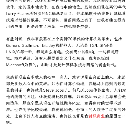
棱两可的话题，总让人有一种哗众取宠的感觉。我从来没有动摇过
软件，尤其是本地软件，在我心中的地位。虽然我们现在离90年代
Larry Ellison所鼓吹的NC概念更近了，但本地软件始终是计算机系
统难以动摇的根基。不可否认，目前网络上有了一些很有趣也很有
用的应用，但是没有了根基，一切也都是空谈。
有些时候，我非常羡慕在上个实际70年代的计算机系学生。包括
Richard Stallman，Bill Joy的那些人。无论是ITS/LISP还是
UNIX/C哪一派，都是那么有趣。没有商业的影响，一切都是研
究。技术说话，没有人想要重定义什么东西，或者以扳倒
Microsoft为目的。那时才是是计算机系统与网络的黄金时代。
我感觉现在在多数人的心中，商人，或者说是在台面上的人，永远
都是多数人心中的英雄。如今在计算机领域，我能马上想到的最明
显的例子，也许就是Steve Jobs了。前几天Jobs休养生息，人们对
他的病情的关注，让我觉得比较肉麻。如果说Jobs去世后苹果会走
向堕落，那我宁愿从现在开始就抛弃Mac，免得到时候觉得不适
应。也许例子比较极端，我要说的是，台面上的人获得了过多的好
处，让台下的人有点酸溜溜。也许这也算是我
讨厌商业
的原因之一
吧。