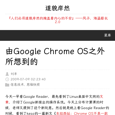
道貌岸然
『人们必须道貌岸然的掩盖着内心的不安』——风子，海盗船长
2.0
菜单
由Google Chrome OS之外
所想到的
刘丰
2009-07-09 02:23:40
信息技术
,
思维快照
今天一早看Google Reader，最先看到了Linux桌面中文网的
文
章
，介绍了Google新推出的操作系统。今天上分布计算课的时
候，老师又提到了这个新玩意。然后就是晚上看Google Reader的
时候，看到了keso的一篇新文《
东拉西扯：Chrome OS不是一款