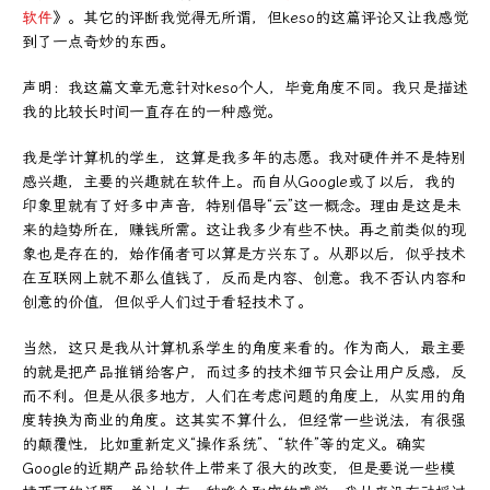
软件
》。其它的评断我觉得无所谓，但keso的这篇评论又让我感觉
到了一点奇妙的东西。
声明：我这篇文章无意针对keso个人，毕竟角度不同。我只是描述
我的比较长时间一直存在的一种感觉。
我是学计算机的学生，这算是我多年的志愿。我对硬件并不是特别
感兴趣，主要的兴趣就在软件上。而自从Google或了以后，我的
印象里就有了好多中声音，特别倡导“云”这一概念。理由是这是未
来的趋势所在，赚钱所需。这让我多少有些不快。再之前类似的现
象也是存在的，始作俑者可以算是方兴东了。从那以后，似乎技术
在互联网上就不那么值钱了，反而是内容、创意。我不否认内容和
创意的价值，但似乎人们过于看轻技术了。
当然，这只是我从计算机系学生的角度来看的。作为商人，最主要
的就是把产品推销给客户，而过多的技术细节只会让用户反感，反
而不利。但是从很多地方，人们在考虑问题的角度上，从实用的角
度转换为商业的角度。这其实不算什么，但经常一些说法，有很强
的颠覆性，比如重新定义“操作系统”、“软件”等的定义。确实
Google的近期产品给软件上带来了很大的改变，但是要说一些模