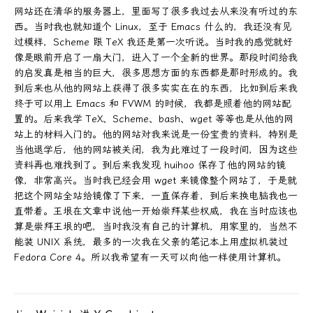
网站还在清华的服务器上，里面写了很多我过去从来没有听过的东
西。当时我也就知道个 Linux，至于 Emacs 什么的，我还没有见
过模样，Scheme 跟 TeX 我还是第一次听说。当时我的感觉就好
像是眼前开启了一扇大门，进入了一个全新的世界。那段时间给我
的启发真是相当的巨大，很多思想方面的东西都是那时形成的。我
到后来也从他的网站上获得了很多实实在在的东西，比如到后来我
终于可以用上 Emacs 和 FVWM 的时候，我都是照着他的网站配
置的。后来我学 TeX、Scheme、bash、wget 等等也是从他的网
站上的材料入门的。他的网站对我来说是一份宝贵的资料，特别是
当他退学后，他的网站被关闭，我为此难过了一段时间，因为这些
资料再也难找到了。到后来我发现 huihoo 保存了他的网站的镜
像，非常高兴。当时我已经会用 wget 来镜像整个网站了，于是就
把这个网站全站给镜像了下来，一直保存着，到后来换电脑我也一
直带着。王垠在文章中说他一开始崇拜某些权威，我在当时应该也
算是崇拜王垠的吧，当时我没有自己的计算机，用家里的，当然不
能装 UNIX 系统，最多的一次我在父亲的笔记本上用虚拟机装过
Fedora Core 4。所以我希望有一天可以向他一样使用计算机。