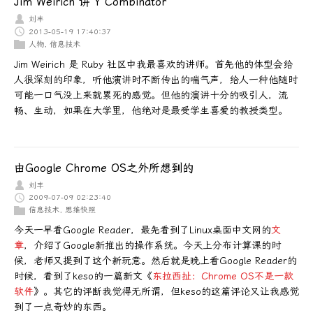
Jim Weirich 讲 Y Combinator
刘丰
2013-05-19 17:40:37
人物
,
信息技术
Jim Weirich 是 Ruby 社区中我最喜欢的讲师。首先他的体型会给
人很深刻的印象，听他演讲时不断传出的喘气声，给人一种他随时
可能一口气没上来就累死的感觉。但他的演讲十分的吸引人，流
畅、生动，如果在大学里，他绝对是最受学生喜爱的教授类型。
由Google Chrome OS之外所想到的
刘丰
2009-07-09 02:23:40
信息技术
,
思维快照
今天一早看Google Reader，最先看到了Linux桌面中文网的
文
章
，介绍了Google新推出的操作系统。今天上分布计算课的时
候，老师又提到了这个新玩意。然后就是晚上看Google Reader的
时候，看到了keso的一篇新文《
东拉西扯：Chrome OS不是一款
软件
》。其它的评断我觉得无所谓，但keso的这篇评论又让我感觉
到了一点奇妙的东西。