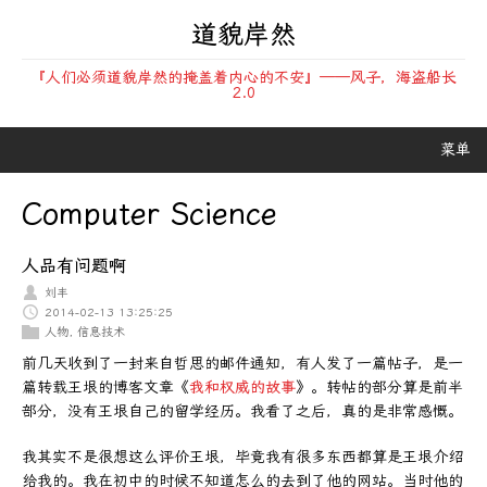
道貌岸然
『人们必须道貌岸然的掩盖着内心的不安』——风子，海盗船长
2.0
菜单
Computer Science
人品有问题啊
刘丰
2014-02-13 13:25:25
人物
,
信息技术
前几天收到了一封来自哲思的邮件通知，有人发了一篇帖子，是一
篇转载王垠的博客文章《
我和权威的故事
》。转帖的部分算是前半
部分，没有王垠自己的留学经历。我看了之后，真的是非常感慨。
我其实不是很想这么评价王垠，毕竟我有很多东西都算是王垠介绍
给我的。我在初中的时候不知道怎么的去到了他的网站。当时他的