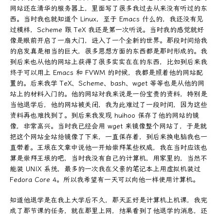
网站还在清华的服务器上，里面写了很多我过去从来没有听过的东
西。当时我也就知道个 Linux，至于 Emacs 什么的，我还没有见
过模样，Scheme 跟 TeX 我还是第一次听说。当时我的感觉就好
像是眼前开启了一扇大门，进入了一个全新的世界。那段时间给我
的启发真是相当的巨大，很多思想方面的东西都是那时形成的。我
到后来也从他的网站上获得了很多实实在在的东西，比如到后来我
终于可以用上 Emacs 和 FVWM 的时候，我都是照着他的网站配
置的。后来我学 TeX、Scheme、bash、wget 等等也是从他的网
站上的材料入门的。他的网站对我来说是一份宝贵的资料，特别是
当他退学后，他的网站被关闭，我为此难过了一段时间，因为这些
资料再也难找到了。到后来我发现 huihoo 保存了他的网站的镜
像，非常高兴。当时我已经会用 wget 来镜像整个网站了，于是就
把这个网站全站给镜像了下来，一直保存着，到后来换电脑我也一
直带着。王垠在文章中说他一开始崇拜某些权威，我在当时应该也
算是崇拜王垠的吧，当时我没有自己的计算机，用家里的，当然不
能装 UNIX 系统，最多的一次我在父亲的笔记本上用虚拟机装过
Fedora Core 4。所以我希望有一天可以向他一样使用计算机。
知道他退学是在我上大学后不久，那天正好是计算机上机课，我完
成了那节课的任务，就在那里上网，结果看到了他退学的消息，还