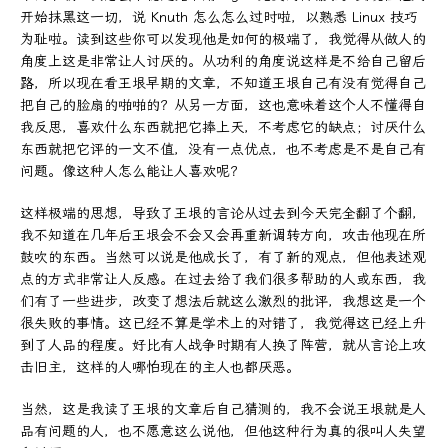
开始抹黑这一切，说 Knuth 怎么怎么过时啦，以熟悉 Linux 技巧
为耻啦。读到这些你可以发现他是如何的极端了，我觉得从做人的
角度上这是非常让人讨厌的。从功利的角度说这样是不给自己留后
路，所以现在看王垠早期的文章，不知道王垠自己有没有觉得自己
把自己的脸扇的啪啪的？从另一方面，这也意味着这个人不懂得自
我反思，喜欢什么东西就把它捧上天，不考虑它的缺点；讨厌什么
东西就把它评的一文不值，没有一点优点，也不考虑是不是自己有
问题。像这种人怎么能让人喜欢呢？
这样极端的思想，导致了王垠的言论从过去到今天完全翻了个翻，
我不知道在几年后王垠会不会又会再重新调转方向，攻击他现在所
鼓吹的东西。当然可以说是他成长了，有了新的观点，但他表述观
点的方式非常让人反感。在过去给了我们很多帮助的人或东西，我
们有了一些进步，改变了想法后就这么激烈的批评，我想这是一个
很失败的事情。这已经不算是学术上的对错了，我觉得这已经上升
到了人品的程度。好比有人战争时期有人换了阵营，就从言论上攻
击旧主，这样的人哪怕现在的主人也都厌恶。
当然，这是我读了王垠的文章后自己猜测的，我不会说王垠就是人
品有问题的人，也不愿意这么说他，但他这种行为真的很叫人失望