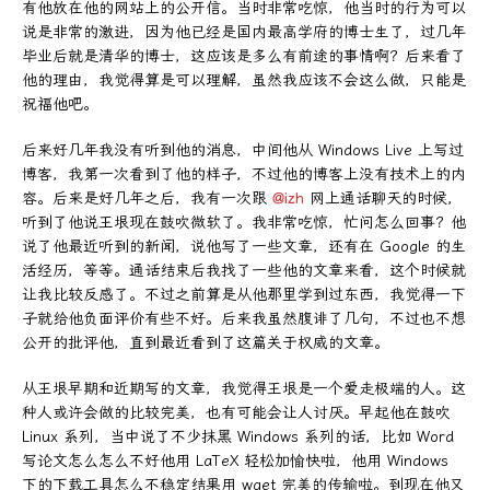
有他放在他的网站上的公开信。当时非常吃惊，他当时的行为可以
说是非常的激进，因为他已经是国内最高学府的博士生了，过几年
毕业后就是清华的博士，这应该是多么有前途的事情啊？后来看了
他的理由，我觉得算是可以理解，虽然我应该不会这么做，只能是
祝福他吧。
后来好几年我没有听到他的消息，中间他从 Windows Live 上写过
博客，我第一次看到了他的样子，不过他的博客上没有技术上的内
容。后来是好几年之后，我有一次跟
@izh
网上通话聊天的时候，
听到了他说王垠现在鼓吹微软了。我非常吃惊，忙问怎么回事？他
说了他最近听到的新闻，说他写了一些文章，还有在 Google 的生
活经历，等等。通话结束后我找了一些他的文章来看，这个时候就
让我比较反感了。不过之前算是从他那里学到过东西，我觉得一下
子就给他负面评价有些不好。后来我虽然腹诽了几句，不过也不想
公开的批评他，直到最近看到了这篇关于权威的文章。
从王垠早期和近期写的文章，我觉得王垠是一个爱走极端的人。这
种人或许会做的比较完美，也有可能会让人讨厌。早起他在鼓吹
Linux 系列，当中说了不少抹黑 Windows 系列的话，比如 Word
写论文怎么怎么不好他用 LaTeX 轻松加愉快啦，他用 Windows
下的下载工具怎么不稳定结果用 wget 完美的传输啦。到现在他又