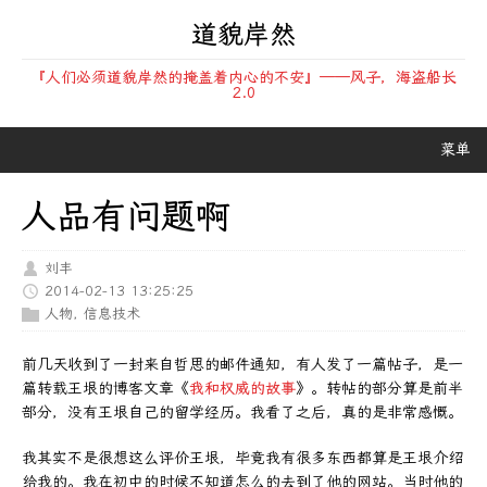
道貌岸然
『人们必须道貌岸然的掩盖着内心的不安』——风子，海盗船长
2.0
菜单
人品有问题啊
刘丰
2014-02-13 13:25:25
人物
,
信息技术
前几天收到了一封来自哲思的邮件通知，有人发了一篇帖子，是一
篇转载王垠的博客文章《
我和权威的故事
》。转帖的部分算是前半
部分，没有王垠自己的留学经历。我看了之后，真的是非常感慨。
我其实不是很想这么评价王垠，毕竟我有很多东西都算是王垠介绍
给我的。我在初中的时候不知道怎么的去到了他的网站。当时他的