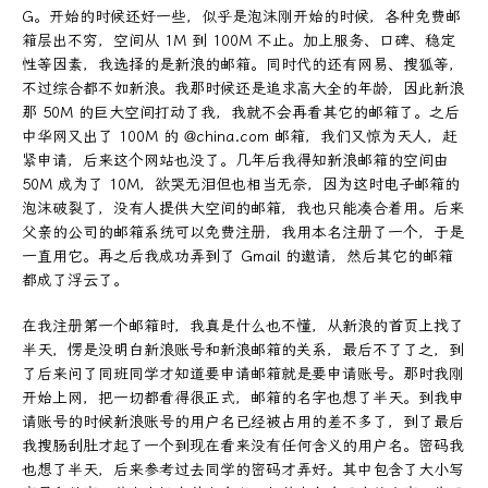
G。开始的时候还好一些，似乎是泡沫刚开始的时候，各种免费邮
箱层出不穷，空间从 1M 到 100M 不止。加上服务、口碑、稳定
性等因素，我选择的是新浪的邮箱。同时代的还有网易、搜狐等，
不过综合都不如新浪。我那时候还是追求高大全的年龄，因此新浪
那 50M 的巨大空间打动了我，我就不会再看其它的邮箱了。之后
中华网又出了 100M 的 @china.com 邮箱，我们又惊为天人，赶
紧申请，后来这个网站也没了。几年后我得知新浪邮箱的空间由
50M 成为了 10M，欲哭无泪但也相当无奈，因为这时电子邮箱的
泡沫破裂了，没有人提供大空间的邮箱，我也只能凑合着用。后来
父亲的公司的邮箱系统可以免费注册，我用本名注册了一个，于是
一直用它。再之后我成功弄到了 Gmail 的邀请，然后其它的邮箱
都成了浮云了。
在我注册第一个邮箱时，我真是什么也不懂，从新浪的首页上找了
半天，愣是没明白新浪账号和新浪邮箱的关系，最后不了了之，到
了后来问了同班同学才知道要申请邮箱就是要申请账号。那时我刚
开始上网，把一切都看得很正式，邮箱的名字也想了半天。到我申
请账号的时候新浪账号的用户名已经被占用的差不多了，到了最后
我搜肠刮肚才起了一个到现在看来没有任何含义的用户名。密码我
也想了半天，后来参考过去同学的密码才弄好。其中包含了大小写