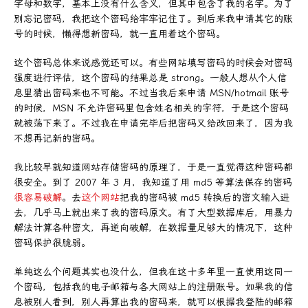
字母和数字，基本上没有什么含义，但其中包含了我的名字。为了
别忘记密码，我把这个密码给牢牢记住了。到后来我申请其它的账
号的时候，懒得想新密码，就一直用着这个密码。
这个密码总体来说感觉还可以。有些网站填写密码的时候会对密码
强度进行评估，这个密码的结果总是 strong。一般人想从个人信
息里猜出密码来也不可能。不过当我后来申请 MSN/hotmail 账号
的时候，MSN 不允许密码里包含姓名相关的字符，于是这个密码
就被荡下来了。不过我在申请完毕后把密码又给改回来了，因为我
不想再记新的密码。
我比较早就知道网站存储密码的原理了，于是一直觉得这种密码都
很安全。到了 2007 年 3 月，我知道了用 md5 等算法保存的密码
很容易破解
。去
这个网站
把我的密码被 md5 转换后的密文输入进
去，几乎马上就出来了我的密码原文。有了大型数据库后，用暴力
解法计算各种密文，再逆向破解，在数据量足够大的情况下，这种
密码保护很脆弱。
单纯这么个问题其实也没什么，但我在这十多年里一直使用这同一
个密码，包括我的电子邮箱与各大网站上的注册账号。如果我的信
息被别人看到，别人再算出我的密码来，就可以根据我登陆的邮箱