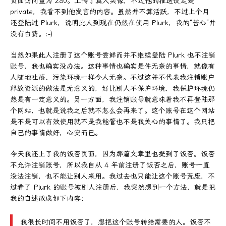
页面访问量为 280。上传了真人头像，不过他的推送设定是
private，我看不到他发言的内容。虽然并不算活跃，不过上个月
还登陆过 Plurk，说明此人到现在仍然在使用 Plurk，我的“苦心”并
没有白费。:-)
当然如果此人注册了这个账号尝鲜而并不继续登陆 Plurk 也不注销
账号，我也确实没办法。这种事情也确实是件无奈的事情，就像有
人随地吐痰、污染环境一样令人无奈。不过这并不代表我注销账户
释放资源的做法是无意义的，好比别人不保护环境，我保护环境仍
然是有一定意义的。另一方面，我注销账号就意味着我不再登陆那
个网站，也就是说我之后就不怎么会再来了。这个账号在这个网站
是不是可以有效使用就不是我能管也不是我关心的事情了。我只把
自己的事情做好，心安而已。
今天我还上了我的饭否页面，因为那篇文章里也提到了饭否。饭否
不允许注销账号，所以我自从 4 年前注册了饭否之后，账号一直
没法注销，也不能让别人来用。我过去也只能让这个账号荒废，不
过看了 Plurk 的账号被别人注册后，我突然想到一个方法，就是把
我的自述改成如下内容：
我很长时间不用饭否了，想把这个账号转给需要的人。饭否不