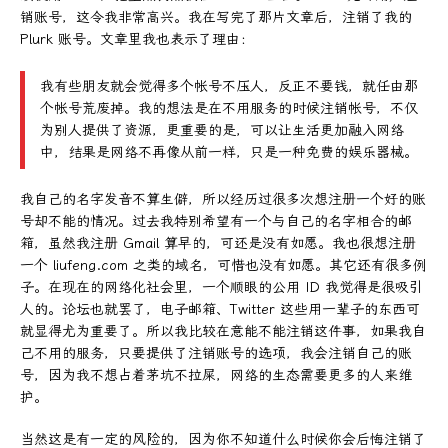
销账号，这令我非常高兴。我在写完了那片文章后，注销了我的
Plurk 账号。文章里我也表示了理由：
我有些朋友就会觉得多个帐号不压人，反正不要钱，就任由那
个帐号荒废掉。我的想法是在不用服务的时候注销帐号，不仅
为别人提供了资源，更重要的是，可以让生活更加融入网络
中，结果是网络不再像从前一样，只是一种免费的娱乐器械。
我自己的名字发音不算生僻，所以经历过很多次想注册一个好的账
号却不能的情况。过去我特别希望有一个与自己的名字相合的邮
箱，虽然我注册 Gmail 算早的，可还是没有如愿。我也很想注册
一个 liufeng.com 之类的域名，可惜也没有如愿。其它还有很多例
子。在现在的网络化社会里，一个顺眼的公用 ID 我觉得是很吸引
人的。论坛也就罢了，电子邮箱、Twitter 这些用一辈子的东西可
就显得尤为重要了。所以我比较在意能不能注销这件事，如果我自
己不用的服务，只要提供了注销账号的选项，我会注销自己的账
号，因为我不想占着茅坑不拉屎，网络的生态需要更多的人来维
护。
当然这是有一定的风险的，因为你不知道什么时候你会后悔注销了