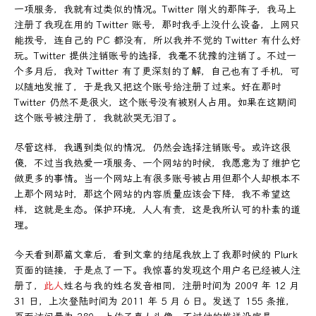
一项服务，我就有过类似的情况。Twitter 刚火的那阵子，我马上
注册了我现在用的 Twitter 账号，那时我手上没什么设备，上网只
能拨号，连自己的 PC 都没有，所以我并不觉的 Twitter 有什么好
玩。Twitter 提供注销账号的选择，我毫不犹豫的注销了。不过一
个多月后，我对 Twitter 有了更深刻的了解，自己也有了手机，可
以随地发推了，于是我又把这个账号给注册了过来。好在那时
Twitter 仍然不是很火，这个账号没有被别人占用。如果在这期间
这个账号被注册了，我就欲哭无泪了。
尽管这样，我遇到类似的情况，仍然会选择注销账号。或许这很
傻，不过当我热爱一项服务、一个网站的时候，我愿意为了维护它
做更多的事情。当一个网站上有很多账号被占用但那个人却根本不
上那个网站时，那这个网站的内容质量应该会下降，我不希望这
样，这就是生态。保护环境，人人有责，这是我所认可的朴素的道
理。
今天看到那篇文章后，看到文章的结尾我放上了我那时候的 Plurk
页面的链接，于是点了一下。我惊喜的发现这个用户名已经被人注
册了，
此人
姓名与我的姓名发音相同，注册时间为 2009 年 12 月
31 日，上次登陆时间为 2011 年 5 月 6 日。发送了 155 条推，