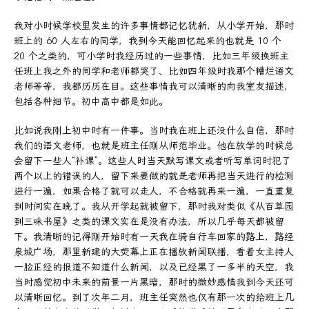
我对小时候学校里发生的许多事情都记忆犹新，从小学开始，那时
班上的 60 人左右的同学，我到今天能回忆起来的也就是 10 个
20 个之类的，可小学时我经历过的一些事情，比如三年级换班主
任班上我之外的同学和老师都哭了、比如四年级时我那个糟烂语文
老师等等，我都历历在目。这些事情我可以清晰的向我室友描述，
包括各种细节。初中高中都是如此。
比如说我刚上初中时有一件事。当时我在班上还没什么自信，那时
我们的语文老师，也就是班主任刚从师范毕业。他在放学的时候总
会留下一些人“补课”。这些人时当天默写课文或者听写单词时犯了
两个以上的错误的人，留下来要做的就是老师再把当天进行的检测
进行一遍，如果合格了就可以走人，不合格就再来一遍，一直重复
到时间实在晚了。我从开学起就被留下，那时我对类似《从百草园
到三味书屋》之类的课文实在是没有办法，所以几乎每天都被留
下。我清晰的记得刚开始时有一天我在骑自行车回家的路上，路经
泉城广场，那里新建的大荧幕上正在播放新闻联播，看着女主持人
一脸正经的报道不知道什么新闻，以及已经黑了一多半的天空，我
当时感觉初中未来的前景一片黑暗，那时的微妙感情我到今天还可
以清晰回忆。到了次年二月，班主任突然也仅有那一次的给班上几