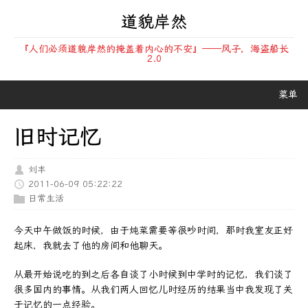
道貌岸然
『人们必须道貌岸然的掩盖着内心的不安』——风子，海盗船长
2.0
菜单
旧时记忆
刘丰
2011-06-09 05:22:22
日常生活
今天中午做饭的时候，由于炖菜需要等很吵时间，那时我室友正好
起床，我就去了他的房间和他聊天。
从最开始说吃的到之后各自谈了小时候到中学时的记忆，我们谈了
很多国内的事情。从我们两人回忆儿时经历的结果当中我发现了关
于记忆的一点经验。