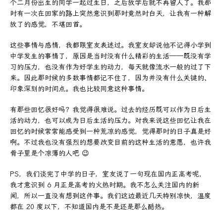
个二月份出生的同学一起过生日，之后放学后就不再留人了。我那
时有一次在回家的路上突然意识到那时竟然时白天，让我有一种解
放了的感觉，不堪回首。
这些事情与感情，我都跟室友表述过。我室友却说他不记得小学到
中学发生的事情了，原因是当时没有什么精彩的生活——既没有学
习的压力，也没有作为好学生的动力，每天就像流水一般的过了下
来。因此那时候的多数事情都记不住了，因为并没有什么关键的、
印象深刻的时间点。我也比较同意这种事情。
有那些回忆很好吗？我觉得很难说。过去的经历既可以作为日后生
活的动力，也可以成为日后生活的压力。对我来说这些回忆让我在
回忆的时候常常能感受到一种荒凉的感觉，觉得那时的日子真是好
啊。不过我也没有强烈的想要改变目前的这种生活的意愿，也许我
骨子里是个凉薄的人吧 😉
PS，我们谈完了中学的日子，室友说了一句现在国内正高考呢，
我才意识到 6 月正是高考的火热时期。我不怎么关注国内的新
闻，所以一直没有想到这件事。我们这边最近几天特别凉快，温度
都在 20 度以下，不知道国内是不是还是那么酷热。