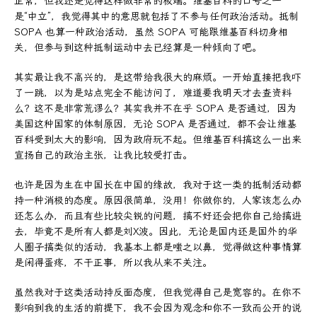
正常，但我还是觉得这样做非常的极端。维基百科的口号之一
是“中立”，我觉得其中的意思就包括了不参与任何政治活动。抵制
SOPA 也算一种政治活动，虽然 SOPA 可能跟维基百科切身相
关，但参与到这种抵制运动中去已经算是一种倾向了吧。
其实最让我不高兴的，是这带给我很大的麻烦。一开始直接把我吓
了一跳，以为是站点完全不能访问了，难道要我明天才去查资料
么？这不是非常荒谬么？其实我并不在乎 SOPA 是否通过，因为
美国这种国家的体制原因，无论 SOPA 是否通过，都不会让维基
百科受到太大的影响，因为政府玩不起。但维基百科搞这么一出来
宣扬自己的政治主张，让我比较受打击。
也许是因为生在中国长在中国的缘故，我对于这一类的抵制活动都
持一种消极的态度。原因很简单，没用！你做你的，人家该怎么办
还怎么办，而且有些比较尖锐的问题，搞不好还会把你自己给搞进
去，毕竟不是所有人都是刘X波。因此，无论是国内还是国外的华
人圈子搞类似的活动，我基本上都是嗤之以鼻，觉得做这种事情算
是闲得蛋疼，不干正事，所以我从来不关注。
虽然我对于这类活动持反面态度，但我觉得自己是宽容的。在你不
影响到我的生活的前提下，我不会因为观念和你不一致而公开的说