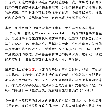
三道四。而这次维基百科这么做很明显影响了我。如果说你在页面
的某个明显的部分放上你的抵制宣言，甚至你把你的口号摆满了我
的浏览器，但只要让我可以看到我要的信息，我就可以接受。维基
百科这次做的，虽然没有做绝，但我觉得已经算是过分了。
当然，维基百科上的信息没有所有者的，但维基百科本身算是
有“主人”的，也就是 Wikimedia Foundation，所谓的维基媒体基金
会。虽然说基金会应该有权利做这种事情，但我觉得你把自己的网
站在公众之中推广开来之后，再搞这么一出，有些不道德。就好像
基金会用维基百科做人质，逼着我们也去抵抗 SOPA 一样，让我
有点被强奸的感觉。如果基金会在自己的网站主页上这么做，我觉
得无可厚非，但在维基百科上弄这么一出，不厚道。
维基百科上有个
页面
，里面有关于这次事件的讨论。那帮人不知道
怎么想的，多数情况下居然支持这次的行动，兴致勃勃的在那里讨
论该怎么做的更绝一些。有人还说把全球维基百科的服务器都给停
了，你们是八辈子没经历过民主生活是怎么着？亢奋过头了吧。如
果你们要抵制一项医疗法案，难道所有医院都关门 24 小时？
我一直觉得互联网的发展方向是让人们生活在网络之中。是
生活
而
不是
游戏
。互联网发展到现在几十年，很多方面来看我的想法已经