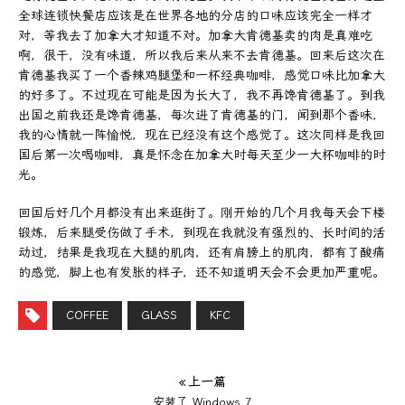
全球连锁快餐店应该是在世界各地的分店的口味应该完全一样才
对，等我去了加拿大才知道不对。加拿大肯德基卖的肉是真难吃
啊，很干，没有味道，所以我后来从来不去肯德基。回来后这次在
肯德基我买了一个香辣鸡腿堡和一杯经典咖啡，感觉口味比加拿大
的好多了。不过现在可能是因为长大了，我不再馋肯德基了。到我
出国之前我还是馋肯德基，每次进了肯德基的门，闻到那个香味，
我的心情就一阵愉悦，现在已经没有这个感觉了。这次同样是我回
国后第一次喝咖啡，真是怀念在加拿大时每天至少一大杯咖啡的时
光。
回国后好几个月都没有出来逛街了。刚开始的几个月我每天会下楼
锻炼，后来腿受伤做了手术，到现在我就没有强烈的、长时间的活
动过，结果是我现在大腿的肌肉，还有肩膀上的肌肉，都有了酸痛
的感觉，脚上也有发胀的样子，还不知道明天会不会更加严重呢。
COFFEE
GLASS
KFC
« 上一篇
安装了 Windows 7