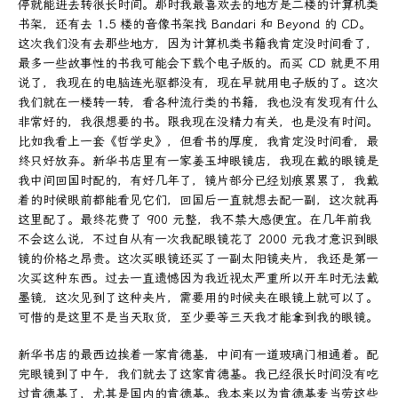
停就能进去转很长时间。那时我最喜欢去的地方是二楼的计算机类
书架，还有去 1.5 楼的音像书架找 Bandari 和 Beyond 的 CD。
这次我们没有去那些地方，因为计算机类书籍我肯定没时间看了，
最多一些故事性的书我可能会下载个电子版的。而买 CD 就更不用
说了，我现在的电脑连光驱都没有，现在早就用电子版的了。这次
我们就在一楼转一转，看各种流行类的书籍，我也没有发现有什么
非常好的，我很想要的书。跟我现在没精力有关，也是没有时间。
比如我看上一套《哲学史》，但看书的厚度，我肯定没时间看，最
终只好放弃。新华书店里有一家姜玉坤眼镜店，我现在戴的眼镜是
我中间回国时配的，有好几年了，镜片部分已经划痕累累了，我戴
着的时候眼前都能看见它们，回国后一直就想去配一副，这次就再
这里配了。最终花费了 900 元整，我不禁大感便宜。在几年前我
不会这么说，不过自从有一次我配眼镜花了 2000 元我才意识到眼
镜的价格之昂贵。这次买眼镜还买了一副太阳镜夹片，我还是第一
次买这种东西。过去一直遗憾因为我近视太严重所以开车时无法戴
墨镜，这次见到了这种夹片，需要用的时候夹在眼镜上就可以了。
可惜的是这里不是当天取货，至少要等三天我才能拿到我的眼镜。
新华书店的最西边挨着一家肯德基，中间有一道玻璃门相通着。配
完眼镜到了中午，我们就去了这家肯德基。我已经很长时间没有吃
过肯德基了，尤其是国内的肯德基。我本来以为肯德基麦当劳这些