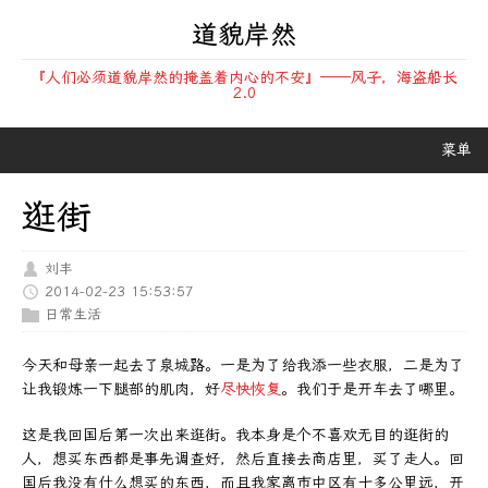
道貌岸然
『人们必须道貌岸然的掩盖着内心的不安』——风子，海盗船长
2.0
菜单
逛街
刘丰
2014-02-23 15:53:57
日常生活
今天和母亲一起去了泉城路。一是为了给我添一些衣服，二是为了
让我锻炼一下腿部的肌肉，好
尽快恢复
。我们于是开车去了哪里。
这是我回国后第一次出来逛街。我本身是个不喜欢无目的逛街的
人，想买东西都是事先调查好，然后直接去商店里，买了走人。回
国后我没有什么想买的东西，而且我家离市中区有十多公里远，开