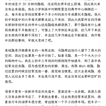
车的话至少 30 分钟的路程，况且现在停车这么困难，因此我从来
没有出来逛逛。我在小学到高中时期家里住的离市中心稍微近一
点，每天有去学校回家要半个多小时的自行车或摩托车路程。我从
初中到高中的六年每天都要走这么个来回，因此从我家所在的济南
东部到学校所在的市中心这段路程我都很熟了，那个路段有什么建
筑我都差不多能背过了。可惜上了大学到后来出国，这几年下来这
些东西我印象都不深刻了，并且这几年济南也在不断建设，我印象
中的那些事物，早就大变样了吧。
泉城路是济南最有名的一条商业街，马路两边给行人留下了很大的
空间，因此它也算是一条步行街了。贴着马路，是一个个大大小小
的购物中心。我在上初中三年级的时候刚刚开始通车，到了高中我
经常走这条路，因为感觉更加的安静、清洁。我跟 @izh 顺路，路
过这里的时候还经常流连一番，感觉相当惬意。这次去泉城路，感
觉人比过去多了很多，车也是川流不息，完全没有过去那种空旷的
感觉。
母亲手里有一张新华书店的充值卡，里面还有一点余额。我很久很
久没有去新华书店了，于是就去看看。过去我是经常来这里的，骑
着自行车的话停车很方便，旁边就有一个不小的停车场。把车子一