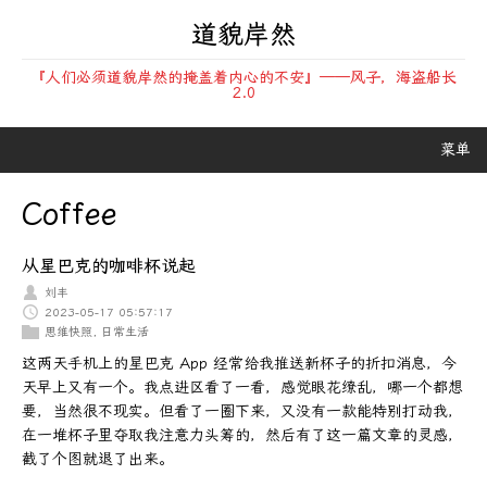
道貌岸然
『人们必须道貌岸然的掩盖着内心的不安』——风子，海盗船长
2.0
菜单
Coffee
从星巴克的咖啡杯说起
刘丰
2023-05-17 05:57:17
思维快照
,
日常生活
这两天手机上的星巴克 App 经常给我推送新杯子的折扣消息，今
天早上又有一个。我点进区看了一看，感觉眼花缭乱，哪一个都想
要，当然很不现实。但看了一圈下来，又没有一款能特别打动我，
在一堆杯子里夺取我注意力头筹的，然后有了这一篇文章的灵感，
截了个图就退了出来。