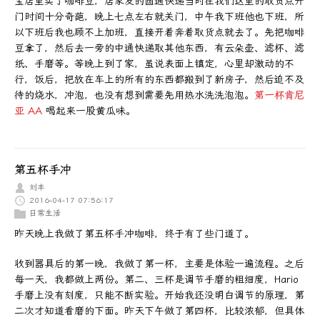
宝店里买了咖啡豆，店家发的圆通快递当时在我们这里的取货点开
门时间十分奇葩，晚上七点左右就关门，中午我下班他也下班，所
以下班后我也顾不上加班，直接开着奔着取货点就去了。先把咖啡
豆拿了，然后去一旁的中通快递取其他东西，有云朵壶、滤杯、滤
纸、手磨等。等晚上到了家，虽说表面上镇定，心里却激动的不
行，饭后，把放在车上的所有的东西都搬到了新房子，然后迫不及
待的烧水，冲泡，也没有想到需要先用热水洗洗泡泡。
第一杯肯尼
亚 AA
喝起来一股黄瓜味。
第五杯手冲
刘丰
2016-04-17 07:56:17
日常生活
昨天晚上我做了第五杯手冲咖啡，终于有了些门道了。
收到器具后的第一晚，我做了第一杯，主要是体验一遍流程。之后
每一天，我都做上两份。第二、三杯是调节手磨的粗细度，Hario
手磨上没有刻度，只能不断实验。开始我还没明白调节的原理，第
二次才知道看磨的下面。昨天下午做了第四杯，比较浓郁，但具体