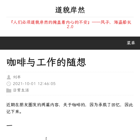
道貌岸然
『人们必须道貌岸然的掩盖着内心的不安』——风子，海盗船长
2.0
菜单
咖啡与工作的随想
刘丰
2021-10-01 12:46:05
日常生活
近期在朋友圈发的两篇内容，关于咖啡的，因为承载了回忆，因此
记下来。
一
[