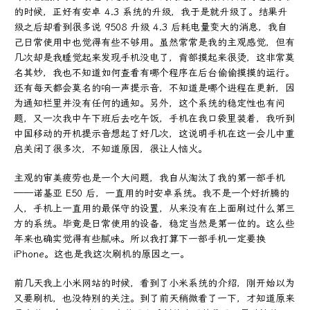
的时候，正好有安卓 4.3 系统的升级，我于是就升级了。结果升
级之后却看到很多说 9508 升级 4.3 后耗电量变大的消息，我自
己日常使用中也觉得有些不够用。虽然常常是我的主观感觉，但有
几次却是我睡觉起来发现手机没电了，背部摸起来很烫，这非常莫
名其妙，我也不知道如何查看有哪个程序在后台偷偷摸摸的运行。
还有每天都会莫名的响一声提示音，不知道是哪个进程在更新，因
为通知栏里并没有任何的通知。另外，这个系统的稳定性也有问
题，又一次我中午下班后去吃午饭，手机在我口袋里装着，我听到
中国移动的开机提示音想起了好几次，这说明手机在这一会儿中重
启关闭了很多次，不知道原因，很让人恼火。
主观的审美疲劳也是一个大问题，我自从淘汰了我的第一部手机
——诺基亚 E50 后，一直用的时安卓系统。我不是一个好折腾的
人，手机上一直用的最保守的设置，从来没有在上面刷过什么第三
方的系统。毕竟是日常使用的设备，稳定当然是第一位的。这么些
年来也确实觉得有些腻味。所以我打算下一部手机一定要换
iPhone。这也是我这次刷机的原因之一。
前几天我上小米网站的时候，看到了小米系统的介绍，刚开始以为
又要刷机，也没特别的关注。到了前天稍微看了一下，才知道原来