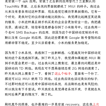
是安装一个 apk 应用。安装了之后新的应用替代了三星默认的
TouchWiz 界面，之后系统的界面就都成了 MIUI 的样子。我过去
从来没有亲自用过这种界面，现在感觉它模仿苹果挺像的。它有一
个好处，是我对它的云存储功能比较放心，我觉得比起豌豆荚这类
的服务，小米这种真正做手机买卖的企业会更加安全一些。我把通
讯录、通话记录、短信等信息都备份到了小米账号中。过去我用一
个名叫 SMS Backup+ 的应用，但因为这个中国移动定制的手机
默认没有 Google 的应用，因此这些需要用 Google 账号登陆的应
用都非常不稳定。至少从目前看来，小米的服务更加稳定。
因为用了小米系统，我感到了一丝新鲜感，心里越发对中国移动定
制的这个系统感到不满。到了昨天上午，我觉得如果能把 MIUI 刷
到手机里会更好一些。过去我从网上搜索过，最主要的问题还是中
国移动的 TD 网络。我现在可不想再继续忍受 2G 网络的速度了。
昨天我从网上搜索了一下，看到了
这么个帖子
，里面有一个补丁，
据说可以让 MIUI 使用 TD 网络。过去我应该也读过类似的帖子，
不过那时我还可以忍受中国移动的系统，而且刷机也是有风险的，
所以我没有下手尝试。昨天我实在是觉得老系统不爽，于是就在失
败时后果严重的情况下，刷了机。
刷机意外的简单，也许最难的一步是安装 recovery，这在我
上次