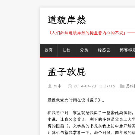
道貌岸然
『人们必须道貌岸然的掩盖着内心的不安』——
首页
归档
分类
标签云
博客标
孟子放屁
刘丰
2014-04-23 13:37:16
思维
最近我空余时间在读《孟子》。
在我初中时，家里就给我买了一整套此类读物
小说，让我父亲看了，剩下的多数是父亲上大
育的图画书。文学类的书是从我上初中后开始
计算机书籍我常看一下。那个时候，四年级的