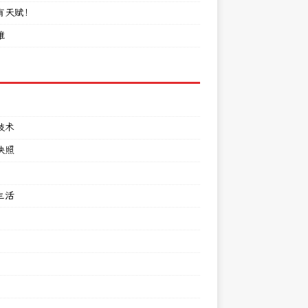
有天赋！
难
技术
快照
生活