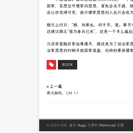
国家，妄想坚守儒家的思想，首先会走不通，
会让你觉得可笑，推行儒家思想的人也只会成
滕文公问曰：“滕，效果也，间于齐、楚。事齐
还建议滕王“强为善而已矣”，这是一个多么尴
汉武帝罢黜百家独尊儒术，据说是为了给法家
法家思想的时期多数国家强盛，而特别尊崇儒
BOOK
« 上一篇
再次刷机，CM 11
© 2026 刘丰.
基于
Hugo
引擎和
Mainroad
主题