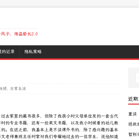
风子，海盗船长2.0
题的记录
隐私策略
快照
,
日常生活
近期
重读
。过去家里的藏书很多，但除了我很小时父母单位发的一套古代
学时的专业书籍，还有一些英文书籍，以及我小时候看的幼儿教
拯救
买的。在这之前，我基本上是不读课外书的，除了感兴趣的基本
暂别
语文老师兼班主任时常对我们夸耀她过去的一位学生，说他知道