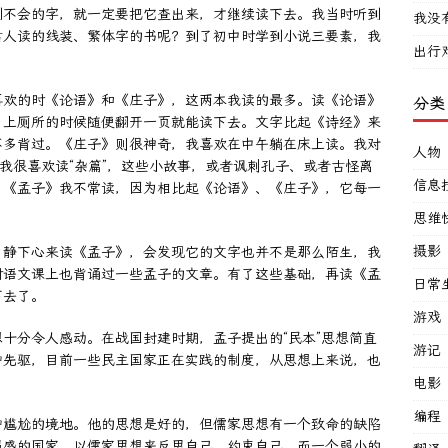
到不会的字，就一定要把它查出来，才继续读下去。我当时听到
我没
古人读的线装、繁体字的书呢？到了初中时学到小说三要素，我
出行
喜欢的时《论语》和《庄子》，这两本我读的最多。读《论语》
分类
，上厕所的时候随便翻开一页就能读下去。文字比起《诗经》来
不多背过。《庄子》则很神奇，我喜欢在中午躺在床上读。我对
人物
，我很喜欢读“杂篇”，这些小故事，或者讽刺孔子、或者古怪离
信息
。《孟子》我不常读，因为相比起《论语》、《庄子》，它每一
思维
摄影
。静下心来读《孟子》，会发现它的文字也并不是那么陌生，我
时语文课上也背诵过一些孟子的文章。有了这些基础，再读《孟
日常
下去了。
游戏
十分令人感动。在战国封建时期，孟子提出的“民本”思想简直
游记
种先驱，目前一些民主国家正在实践的制度，从思想上来说，也
电影
编程
种尴尬的境地。他的思想是好的，但儒家思想有一个致命的缺陷
强盛的国家，以儒家思想来反思自己、约束自己。而一个弱小的