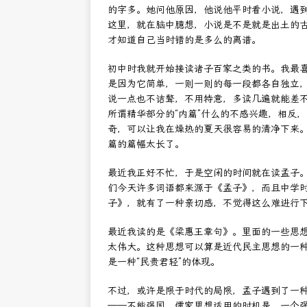
的字多。她问他原因，他说他平时看小说，遇
这里，就在脑中臆想，小说是不是就是出土的
才知道自己当时错的是多么的离谱。
初中时我就开始接读诸子百家之类的书。我最
是因为它简单，一则一则的每一段都各自独立
说一点也不诘聱，不用特意，多读几遍就能差
所谓精华部分的“内篇”什么的不感兴趣，相反
奇，可以让我在燥热的夏天很容易的清净下来
篇的篇幅太长了。
最近我正好不忙，于是空闲的时间就在读孟子
们今天许多词语都来源于《孟子》，而且中学
子》，就有了一种亲切感，不觉得这么难进行
最近我读的是《梁惠王章句》。里面的一些思想
太伟大。这种思想可以算是近代民主思想的一
是一种“民贵君轻”的体现。
不过，或许是限于时代的局限，孟子遇到了一
——不能强国。儒家思想适用的时机是，一个