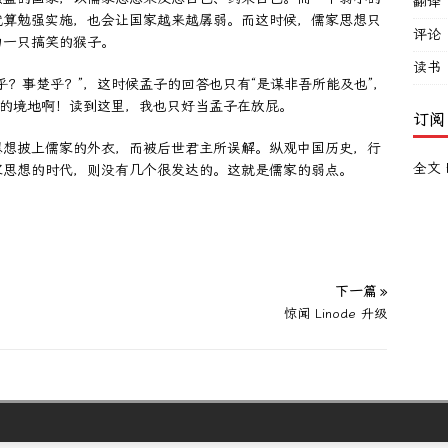
翻译
就算勉强实施，也会让国家越来越孱弱。而这时候，儒家思想只
评论
为一只搞笑的猴子。
读书
乎？事楚乎？”，这时候孟子的回答也只有“是谋非吾所能及也”，
尬的境地啊！读到这里，我也只好当孟子在放屁。
订阅
思想披上儒家的外衣，而被后世君主所误解。纵观中国历史，行
全文 
家思想的时代，则没有几个很发达的。这就是儒家的弱点。
下一篇 »
惊闻 Linode 升级