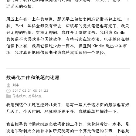
近两天的心情。
周五上午有一上午的培训，那天早上匆忙之间忘记带书包上班，电
脑、iPad、耳机全都没有带去，应该写的党员笔记也写完了，我只
好无聊的听着。穷极无聊间，我打开了微信读书。我因为 Kindle
的关系不大喜欢其他阅读软件，有些书实在没办法，电子版只在微
信读书上有，我用它读过少数一两本，但直到 Kindle 退出中国市
场，我才真正把微信读书作为我严肃阅读的一个途径。
数码化工作和纸笔的迷思
刘丰
2017-02-21 08:31:23
信息技术
,
思维快照
我想到这个主题已经好几天了，想写一写关于这方面的想法也有好
几天了。今天时间、环境都还差不多，我就简单的描述一下。
我在挺早的时候就挺迷恋数码化的工作的。我曾经看过一本书，是
凌志军对新成立微软中国研究院写的一个算是传记的东西，书名是