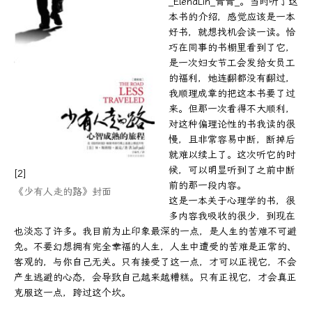
_ElenaLin_青青_。当时听了这
本书的介绍，感觉应该是一本
好书，就想找机会读一读。恰
巧在同事的书橱里看到了它，
是一次妇女节工会发给女员工
的福利，她连翻都没有翻过，
我顺理成章的把这本书要了过
来。但那一次看得不大顺利，
对这种偏理论性的书我读的很
慢，且非常容易中断，断掉后
就难以续上了。这次听它的时
候，可以明显听到了之前中断
[2]
前的那一段内容。
《少有人走的路》封面
这是一本关于心理学的书，很
多内容我吸收的很少，到现在
也淡忘了许多。我目前为止印象最深的一点，是人生的苦难不可避
免。不要幻想拥有完全幸福的人生，人生中遭受的苦难是正常的、
客观的，与你自己无关。只有接受了这一点，才可以正视它，不会
产生逃避的心态，会导致自己越来越糟糕。只有正视它，才会真正
克服这一点，跨过这个坎。