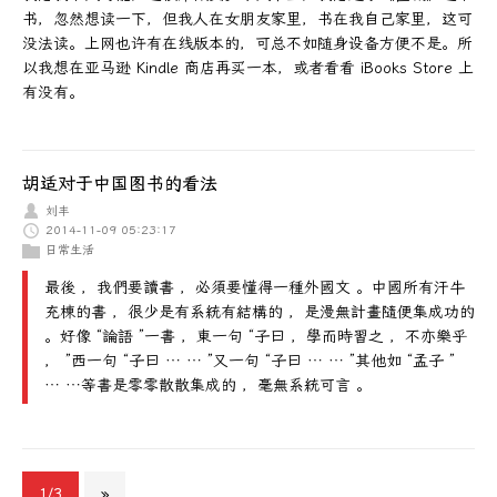
书，忽然想读一下，但我人在女朋友家里，书在我自己家里，这可
没法读。上网也许有在线版本的，可总不如随身设备方便不是。所
以我想在亚马逊 Kindle 商店再买一本，或者看看 iBooks Store 上
有没有。
胡适对于中国图书的看法
刘丰
2014-11-09 05:23:17
日常生活
最後 ，我們要讀書 ，必須要懂得一種外國文 。中國所有汗牛
充棟的書 ，很少是有系統有結構的 ，是漫無計畫隨便集成功的
。好像 “論語 ”一書 ，東一句 “子曰 ，學而時習之 ，不亦樂乎
， ”西一句 “子曰 … … ”又一句 “子曰 … … ”其他如 “孟子 ”
… …等書是零零散散集成的 ，毫無系統可言 。
1/3
»