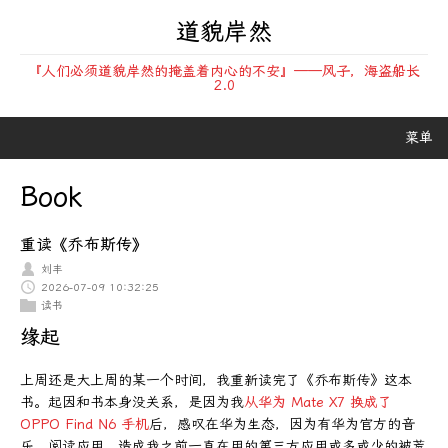
道貌岸然
『人们必须道貌岸然的掩盖着内心的不安』——风子，海盗船长
2.0
菜单
Book
重读《乔布斯传》
刘丰
2026-07-09 10:32:25
读书
缘起
上周还是大上周的某一个时间，我重新读完了《乔布斯传》这本
书。起因和书本身没关系，是因为我
从华为 Mate X7 换成了
OPPO Find N6 手机
后，感叹在华为生态，因为有华为官方的音
乐、阅读应用，造成我之前一直在用的第三方应用或多或少的被荒