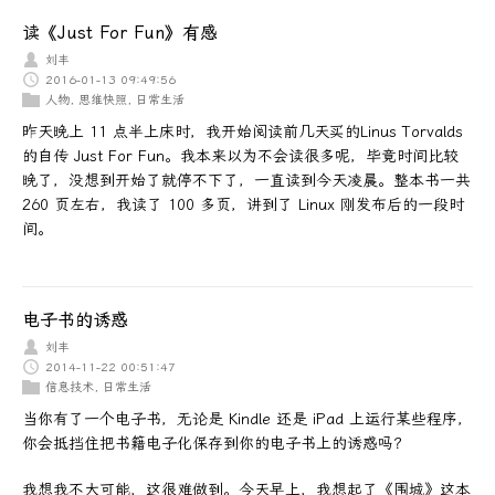
读《Just For Fun》有感
刘丰
2016-01-13 09:49:56
人物
,
思维快照
,
日常生活
昨天晚上 11 点半上床时，我开始阅读前几天买的Linus Torvalds
的自传 Just For Fun。我本来以为不会读很多呢，毕竟时间比较
晚了，没想到开始了就停不下了，一直读到今天凌晨。整本书一共
260 页左右，我读了 100 多页，讲到了 Linux 刚发布后的一段时
间。
电子书的诱惑
刘丰
2014-11-22 00:51:47
信息技术
,
日常生活
当你有了一个电子书，无论是 Kindle 还是 iPad 上运行某些程序，
你会抵挡住把书籍电子化保存到你的电子书上的诱惑吗？
我想我不大可能，这很难做到。今天早上，我想起了《围城》这本