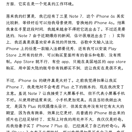
方面，它实在是一个完美的工作环境。
原来我的打算是，我已经有了三星 Note 7，这个 iPhone 6s 其实
比较新，等修好后可以给我母亲使用，替换她的 iPhone 4s。结果
我拿在手里这段时间，我越来越舍不得把它送出去了。不过还是要
送的，Note 7 由于近期爆炸的新闻，估计很难送出去了 ：）实际
上，我还真是很喜欢安卓系统的开放性，谷歌中文输入法比
iPhone 上的任意一款输入法都要优秀，还有我可以安装 Play
Store 上所有的软件，可以购买里面所有的音乐和电影，没有限
制。App Store 就不行，有些 app，只能在美国地区的 app store
购买，用中国大陆的账号你有钱都买不到，这让我实在是很不爽。
不过，iPhone 6s 的硬件真是太好了。之前我觉得如果让我买
iPhone 7，我是绝对不会考虑 Plus 之下的版本的，现在我改变了
主意。虽说 Note 7 让我接受了大屏幕手机，但不代表小屏幕手机
不好。从使用舒适度来说，小手机更加完美。而且当初我做出决
定，是因为 Plus 的双摄像头设计，但其实我并没有对它有太大的
期望，因为我有微单，效果比它更好，而普通的 iPhone 拍出来的
照片也已经足够好了，实际上对我的用处并不大，我仅仅是好奇。
而我给妻子买了 iPhone 7 Plus 后，已经满足了自己的好奇心。再