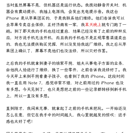
当时虽然屏幕不亮，但机器还是运行状态。我拨动静音开关时，机
器会有震动提示，我插上电源线，会发出充电提示音。我这台
iPhone 是从苹果团买的，于是我联系他们维修。他们告诉我可以
去苹果专卖店去保修，正好济南有一家，我
某天晚上
就专门跑了一
趟。到了那天我的手机也经过重启，结果已经没有了之前的种种反
应，对方说手机无法开机，而且我的手机也不是正规零售渠道卖出
的，我也无法提供购买凭据，所以没发给我返厂维修。我之后从苹
果团上确认了，屏幕不亮他们也没法修，所以只好作罢。
之后我的手机就拿到妻子的娘家平阴，姐夫从事电子方面的业务，
由他找人给进行了维修，换了一些零件，之前告诉我说修好了。我
今天早上来到平阴看妻子孩子，也看到了我的 iPhone。这段时间
我一直在用 Note 7，感觉非常不错，对之前用过的 iPhone 也没
有多想。今天见到了，也只是想把之前的一些记录都转移到新手机
上，所以一直没有多想。
直到刚才，我闲来无事，就拿起了之前的手机来把玩。一开始还没
怎么在意，但它在我手中的时间越久，我心里就越发的惊叹：这手
感也太好了吧！