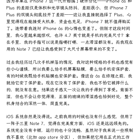
因为苹果在 iPhone 7 这一代开始搞了硬件分化——iPhone 6s 和
Plus 的差距仅是体积和光学镜头防抖，差距很小，但 iPhone 7
Plus 的双镜头彻底拉开了差距——这让我直接就选择了 Plus，心
里觉得现在能接受大机身，资金也充足，iPhone 7 就不值得购买
了。连带着我连对 iPhone 6s 的心情也变差了。但刚才这段时间
里，我心里越来越惊叹，也许 4.7 英寸就是手机的完美尺寸？拿
在手里，我的手指可以说是指哪打哪，一点滞涩都没有。而我现在
用的 Note 7 已经让我感受到了大尺寸屏幕带来的不变了。
过去我经历过几次手机掉落的情况，我对这种规格的手机也感觉有
些小心谨慎，所以我要么给手机屏幕贴膜，要么给手机安保护套，
有的时候我既给手机贴膜也安保护套。像这台 6s 在修理之前，我
就给它安了保护套。现在它没有了保护套，我也不怕它被摔什么
的，就没有在意。结果这手感又一次让我的手得到了享受。背面不
涩，但也不会让你觉得滑，正面的玻璃的滞涩感也恰到好处，整个
机身结合的浑然一体，简直完美。
iOS 系统自然是没得说。之前我用的时候也没有什么感觉，但用了
一阵子三星 Note 7，觉得在完美度方面，iOS 还是远远领先的。
系统完全没有卡顿，运行的也十分流畅，虽然对于我来说一些限制
我不喜欢（比如 app store 分区），但如果把它用在正式的工作