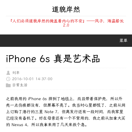
道貌岸然
『人们必须道貌岸然的掩盖着内心的不安』——风子，海盗船长
2.0
菜单
iPhone 6s 真是艺术品
刘丰
2016-10-01 14:37:00
日常生活
之前我用的 iPhone 6s 摔到了地毯上，而且带着保护壳，所以外
壳一点伤痕都没有，但屏幕不亮了。我当时心里都慌了，之前从网
上订购了港行的三星 Note 7，但离发行还有一段时间，而我家里
已经没有备机了。好在母亲还有一个不常用的，我之前从加拿大买
的 Nexus 4，所以我拿来用了几天来救个急。