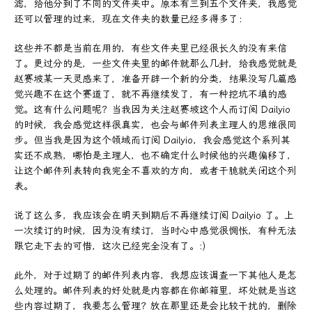
滤，给他分到了不同的文件夹中。原本有三到五个文件夹，我感觉
还可以管理的过来，现在文件夹的数量已经多得多了：
这些并不都是当前在用的，有些文件夹里已经很长久的没有来信
了。更过分的是，一些文件夹里的邮件就那么几封，给我感觉就是
赵赛坡某一天灵感来了，准备开辟一个新的分类，结果没写几篇感
觉兴趣不在这个赛道了，就不再继续发了，有一种挖坑不填的感
觉。这有什么问题呢？当我因为关注赵赛坡这个人而订阅 Dailyio
的时候，我会感觉这样很真实，也会与邮件列表主理人的思维很同
步。但当我是因为这个领域而订阅 Dailyio，我会感觉这个系列其
实还不成熟，哪怕是主理人，也不确定什么时候他的兴趣偏移了，
让这个邮件列表转向我完全不喜欢的方向，或者干脆就关闭这个列
表。
说了这么多，我应该会在明天到期后不再继续订阅 Dailyio 了。上
一次续订的时候，因为没有续订，当时心中感觉很惆怅，有种无法
跟它走下去的可惜，这次已经完全没有了。:)
此外，对于过期了的邮件列表内容，我想应该调查一下其他人是怎
么处理的。邮件列表的好处就是内容都在你邮箱里，坏处就是当这
些内容过期了，我要怎么管理？放在那里还是会比较干扰的，删除