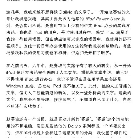
这几年，我越来越不想再读 Dailyio 的文章了。一开始赵赛坡的文
章让我挺感兴趣，其实主要是因为他写的
iPad Power User
系
列，是否实用不说，是当时市面上少有的中文 iPad 办公的实践方
法论。我也是 iPad 的用户，平时使用过程中，感觉 iPad 满足了
我的一些使用场景，但在他应该可以完成的场景中，我使用的还不
甚顺手。因此一份日常办公使用的方法论对我是很有帮助的。有些
场景我和我的使用习惯也不相符，但总归是开拓了眼界。
在之前的五、六年中，赵赛坡的文路子有了较大的转变，从一开始
iPad 使用方法论完全偏向了人工智能。据他在文章中说，他已经
不再使用 iPad 进行办公，我记不清现在是在用苹果生态还是
Windows 生态，总之与 iPad 是不相关了。此外，他的人工智能的
文章，偏向人工智能前沿的新闻、以及一些分析类的文字。这类的
文字，我完全不感兴趣，往往读完了，不知道自己读了什么，自然
不用谈什么收益了。
赵赛坡还有一个习惯，就是喜欢开新的“赛道”。“赛道”这个词可能
用的不算准确，意思是虽然他的 Dailyio 系列都是一个邮箱发出
的，但在邮件标题上会标注了这篇文章的分类，我设置了邮件过