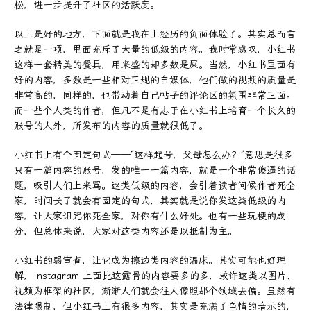
松，进一步提升了社区的活跃度。
以上是好的地方，下面就是我在上经历的负面体验了。其实总而言
之就是一项，里面充斥了大量的低级的内容。我时常感叹，小红书
这样一套精美的餐具，用来盛的却多数是屎。当然，小红书里面有
好的内容，多数是一些相对正规的自媒体，他们做的视频的质量是
非常高的，同样的，也带动着自己帖子的评论区的氛围非常正面。
而一些个人类的作者，但凡不是有志于在小红书上培育一个长久的
账号的人外，所发布的内容的质量就很低了。
小红书上有个固定句式——“这样起号，父母怎么办？”意思是很多
只有一篇内容的账号，发的唯一一篇内容，就是一个非常傻逼的话
题，吸引人们上来骂。这类低级的内容，会引着读者问候作者死全
家，时间长了就会有固定的句式，其实就是说你发这类低级的内
容，让大家诅咒你死全家，对你有什么好处。也有一些玩梗的成
分，但总体来说，大家对这类内容还是以抵制为主。
小红书的弱审查，让它成为擦边类内容的温床。其实可能也好理
解，Instagram 上面比这露骨的内容要多的多，或许这类以图片、
视频为框架的社区，渐渐人们就会往人像照那个领域去偏。虽然有
法律限制，但小红书上有很多内容，其实是充满了色情的暗示的，