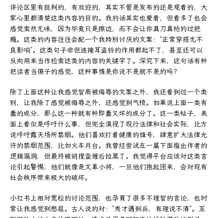
评论区里有批判的，有欢迎的，其实不管是发布的还是观看的，大
家心里都清楚这类内容的目的。我的话其实也爱看，但看多了也会
感觉索然无味，因为毕竟只是擦边，而不会让你真刀真枪的过把
瘾。这类的内容往往会配一个我特别讨厌的文案：“正常穿搭无不
良影响”。这类句子非但连掩耳盗铃的作用都起不了，甚至还可以
反向用来当作检索这类的内容的关键字了。深究下来，这句话有种
把读者当傻子的感觉，这种事情是你说不是就不是的吗？
除了上面这种让我感觉智商被侮辱的文案之外，我还看到过一个类
别，让我除了感觉被侮辱之外，还感觉到气愤。如果说上面一类有
蠢的成分，那么这一种就有种即蠢又坏的成分了。这一类帖子，表
面上看似是呼吁什么事，但完全漠视了现行法律和社会实际，比方
说呼吁露天场所禁烟。他们喜欢打着健康的旗号，肆意扩大法律允
许的禁烟范围，比如火车月台。我曾经尝试在一篇下面指出作者的
逻辑漏洞，但最终被胡搅蛮缠后拉黑了。我觉得平台应该对这类言
论引起警惕，他们就像是文革小将，一旦他们抱起团来，会对现有
社会秩序带来极大的破坏。
小红书上相对宽松的讨论范围，也孕育了很多不理智的言论，也时
常让我感觉到憋屈。古人说的对：“秀才遇到兵，有理说不清”。互