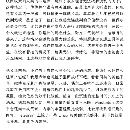
联网放大的人类的不理性，造成了很多理智无法战胜混乱的例子。
这种情况下，往往并非谁有理听谁的，而是谁声音大听谁的。何况
还有拉黑这一神器，可以输出一阵就拉黑。其实我近几年已经可以
做到无视一些言论了，他们让我感觉连批判的价值都没有，但偶尔
还是会中招，比如说你在和发布人进行比较顺畅的沟通时，旁边一
个人就进来插嘴，你理性的说点什么，对方口气就很冲，啥难听的
都来了。这种情况会激发我暴力的想象，特别想通过交通工具等武
器把对方肉体毁灭。或许这就是大众的人性，这些年让我进一步失
望，在没有管控的情况下，这类无知、情绪化、非理性的言论会充
斥互联网，让这些地方变得让我无法停留。
话又说回来，小红书上有这么多令我讨厌的内容，我为什么还这么
经常上它呢？我想应该也是挫子里面拔将军吧。看看同类的其他平
台：微博充斥着广告与追星、八卦，偶尔上去吃个瓜还凑合，日常
我实在是用不下去；抖音我现在上的越来越少了，因为视频为主的
原因，检索信息的效率比较低，适合一段沉迷的完整时间；X 上的
消息，则越来越反智，除了黄推外简直看不入眼；Mastodon 这类
平台还尚未成气候，内容的丰富程度比较弱，比较难找到感兴趣的
内容；Telegram 上除了一些 Linux 相关的讨论群外，剩下的就是
找资源，看黄色内容吧。