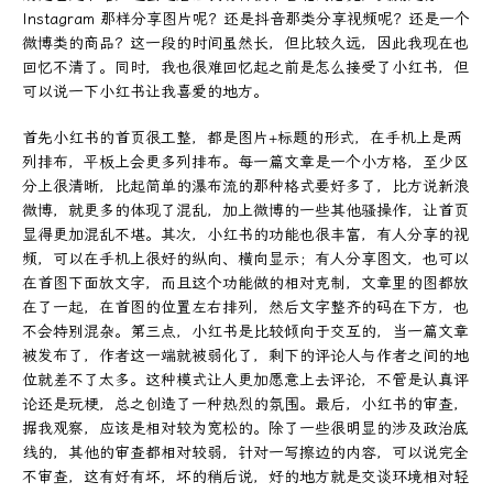
Instagram 那样分享图片呢？还是抖音那类分享视频呢？还是一个
微博类的商品？这一段的时间虽然长，但比较久远，因此我现在也
回忆不清了。同时，我也很难回忆起之前是怎么接受了小红书，但
可以说一下小红书让我喜爱的地方。
首先小红书的首页很工整，都是图片+标题的形式，在手机上是两
列排布，平板上会更多列排布。每一篇文章是一个小方格，至少区
分上很清晰，比起简单的瀑布流的那种格式要好多了，比方说新浪
微博，就更多的体现了混乱，加上微博的一些其他骚操作，让首页
显得更加混乱不堪。其次，小红书的功能也很丰富，有人分享的视
频，可以在手机上很好的纵向、横向显示；有人分享图文，也可以
在首图下面放文字，而且这个功能做的相对克制，文章里的图都放
在了一起，在首图的位置左右排列，然后文字整齐的码在下方，也
不会特别混杂。第三点，小红书是比较倾向于交互的，当一篇文章
被发布了，作者这一端就被弱化了，剩下的评论人与作者之间的地
位就差不了太多。这种模式让人更加愿意上去评论，不管是认真评
论还是玩梗，总之创造了一种热烈的氛围。最后，小红书的审查，
据我观察，应该是相对较为宽松的。除了一些很明显的涉及政治底
线的，其他的审查都相对较弱，针对一写擦边的内容，可以说完全
不审查，这有好有坏，坏的稍后说，好的地方就是交谈环境相对轻