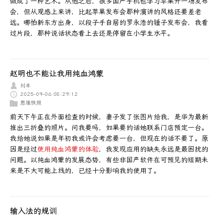
做成了一种艺术。从他之后，很多国产手机也学习苹果开一场发布
会，但从观感上来讲，比起苹果发布会那种演讲的风格还要差老
远。哪怕新东方出身，以段子手自居的罗永浩的锤子发布会，我看
过片段，那种说话状态看上去还是停留在小学生水平。
赵明也不能让我用纯血鸿蒙
刘丰
2025-09-06 08:29:12
思维快照
前天下午正在外面检查的时候，妻子发了张图片给我，是华为最新
推出三折叠的照片。问我要吗，如果要的话她联系门店预定一台。
我给她说如果是年初我或许会考虑要一台，但现在的话不要了。原
因是经过
使用纯血鸿蒙的体验
，我发现应用的缺失永远是最困扰的
问题。以纯血鸿蒙的发展态势，有些非国产软件在可预见的短期未
来是不大可能上线的，已经十分影响我的使用了。
输入法的规训