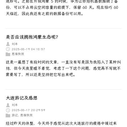
退即可。之前在升级鸿蒙 5 的时候，华为让你给机器数据做了备
份，可以不占用云空间容量的前提下，保留 60 天。现在恰巧 60
天临近，因此我还有之前的数据备份可以用。
是否应该拥抱鸿蒙生态呢？
刘丰
2025-08-19 04:18:57
思维快照
这是一篇想了有段时间的文章，一直没有写是因为我陷入了某种纠
结，但今天夜里睡不着觉，考虑了一下这个问题，感觉再不写就不
需要写了，所以还是坚持把它写出来吧。
大连游记及感想
刘丰
2025-08-17 20:29:59
游记
,
思维快照
经过昨天的休整，今天终于感觉从这次大连旅行的疲倦中缓过来