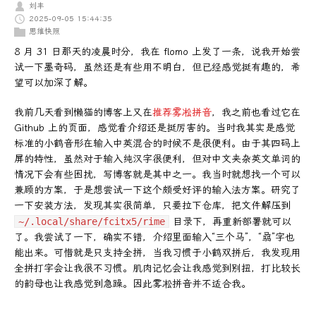
刘丰
2025-09-05 15:44:35
思维快照
8 月 31 日那天的凌晨时分，我在 flomo 上发了一条，说我开始尝
试一下墨奇码，虽然还是有些用不明白，但已经感觉挺有趣的，希
望可以加深了解。
我前几天看到懒猫的博客上又在
推荐雾凇拼音
，我之前也看过它在
Github 上的页面，感觉看介绍还是挺厉害的。当时我其实是感觉
标准的小鹤音形在输入中英混合的时候不是很便利。由于其四码上
屏的特性，虽然对于输入纯汉字很便利，但对中文夹杂英文单词的
情况下会有些困扰，写博客就是其中之一。我当时就想找一个可以
兼顾的方案，于是想尝试一下这个颇受好评的输入法方案。研究了
一下安装方法，发现其实很简单，只要拉下仓库，把文件解压到
~/.local/share/fcitx5/rime
目录下，再重新部署就可以
了。我尝试了一下，确实不错，介绍里面输入“三个马”，“骉”字也
能出来。可惜就是只支持全拼，当我习惯于小鹤双拼后，我发现用
全拼打字会让我很不习惯。肌肉记忆会让我感觉到别扭，打比较长
的韵母也让我感觉到急躁。因此雾凇拼音并不适合我。