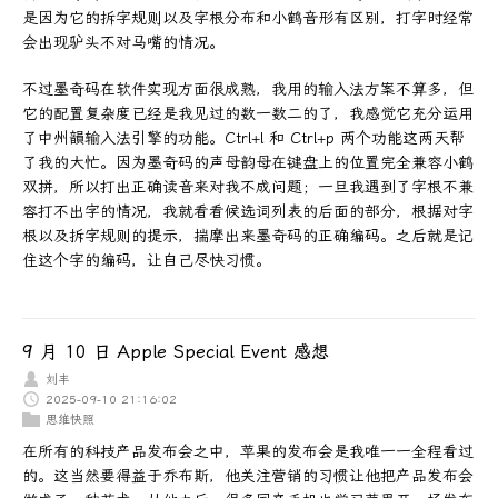
是因为它的拆字规则以及字根分布和小鹤音形有区别，打字时经常
会出现驴头不对马嘴的情况。
不过墨奇码在软件实现方面很成熟，我用的输入法方案不算多，但
它的配置复杂度已经是我见过的数一数二的了，我感觉它充分运用
了中州韻输入法引擎的功能。Ctrl+l 和 Ctrl+p 两个功能这两天帮
了我的大忙。因为墨奇码的声母韵母在键盘上的位置完全兼容小鹤
双拼，所以打出正确读音来对我不成问题；一旦我遇到了字根不兼
容打不出字的情况，我就看看候选词列表的后面的部分，根据对字
根以及拆字规则的提示，揣摩出来墨奇码的正确编码。之后就是记
住这个字的编码，让自己尽快习惯。
9 月 10 日 Apple Special Event 感想
刘丰
2025-09-10 21:16:02
思维快照
在所有的科技产品发布会之中，苹果的发布会是我唯一一全程看过
的。这当然要得益于乔布斯，他关注营销的习惯让他把产品发布会