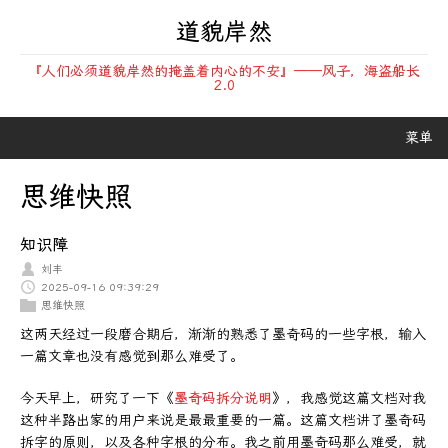
道貌岸然
『人们必须道貌岸然的掩盖着内心的不安』——风子，海盗船长
2.0
菜单
思维快照
知识障
刘丰
2025-09-16 09:39:29
思维快照
这两天经过一段磨合期后，渐渐的熟悉了墨奇码的一些字根，输入
一篇文章也没有感觉到那么难受了。
今天早上，研究了一下《
墨奇码拆分说明
》，我感觉这篇文档对我
这种半路出家的用户来说是最最重要的一篇。这篇文档讲了墨奇码
拆字的原则，以及各种字根的分布。我之前用墨奇码那么难受，就