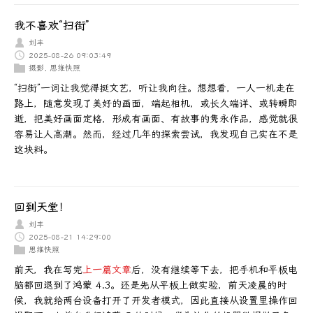
我不喜欢“扫街”
刘丰
2025-08-26 09:03:49
摄影
,
思维快照
“扫街”一词让我觉得挺文艺，听让我向往。想想看，一人一机走在
路上，随意发现了美好的画面，端起相机，或长久端详、或转瞬即
逝，把美好画面定格，形成有画面、有故事的隽永作品，感觉就很
容易让人高潮。然而，经过几年的探索尝试，我发现自己实在不是
这块料。
回到天堂！
刘丰
2025-08-21 14:29:00
思维快照
前天，我在写完
上一篇文章
后，没有继续等下去，把手机和平板电
脑都回退到了鸿蒙 4.3。还是先从平板上做实验，前天凌晨的时
候，我就给两台设备打开了开发者模式，因此直接从设置里操作回