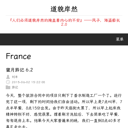
道貌岸然
『人们必须道貌岸然的掩盖着内心的不安』——风子，海盗船长
2.0
菜单
France
蜜月游记 6.2
刘丰
2015-06-02 15:22:08
游记
今天，整个旅游合同中的项目只剩下了香水制造工厂一个了。进行
完了这一项，剩下的时间给我们自由活动。所以早上是7点叫早，7
点半早餐，8点15分出发。由于昨天逛街太累了，所以早上起床我
精神特别不好，感觉很累。撑着刷牙洗脸后，下去简单吃了早餐，
匆匆退房上车。结果今天大家普遍来的晚，我们一直到8点40多才
真正走出去。