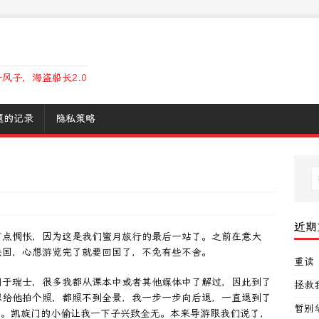
风子，海盗船长2.0
题的记录
隐私策略
近期
有点惆怅，因为这是我们蜜月旅行的最后一站了。之前在意大
法国，心想游览完了就要回国了，不免有些不舍。
重读
同于瑞士，很多我都从课本中或者其他媒体中了解过，因此到了
拯救
想给他拍个照，都照不到全景，我一步一步向后退，一直退到了
暂别
镜头里。凯旋门的小偷让我一下子兴致全无。本来导游跟我们说了，