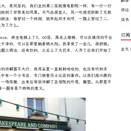
翻译
很大，是双层的，我们坐的第二层就像电影院一样，有一行一行
评论
们拍到了非常美的风景。天气也很宜人，风一吹感觉斩断了无数
的做法：每穿过一个桥洞，就举起双手欢呼，一路上穿过了二、
读书
是为了什么。
订阅
rnasse，乘坐电梯上了5、60层，再走上楼梯，可以在楼顶的平台
是干净的，可以在那里躺着晒太阳。我享受了一会儿，很舒服。
全文 
包圈三明治，还有饮料，之后上了大巴车，人齐了后我们开始了
用的讲解器不大行，我耳朵里一直刺刺啦啦的，也没有听到多
其中有一个小书店，专门销售莎士比亚的著作。让我们感兴趣的
了一场弥撒，出来后导游讲解了圣母院的外观、雕塑。从那里不
上面转一圈有某个特殊的意义。