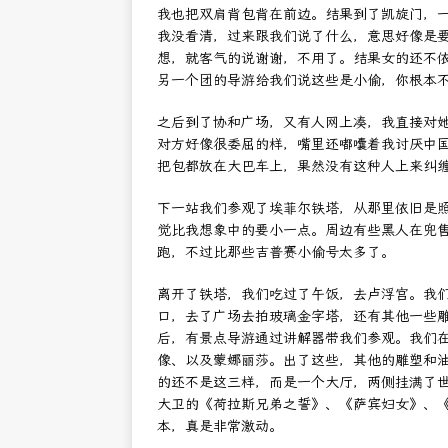
我也把双肩背包背在前边。结果到了凯旋门，
我没看清，过来跟我们说了什么，意思好像是
想，就客气的说谢谢，不用了。结果女的还不
另一个团的导游给我们说这些是小偷，你根本
之后到了协和广场，又有人网上凑，我直接对她说 b
对方好像很委屈的样，嘴里还嘟囔着我讨厌中
把包都放在大巴车上，果然没有这种人上来纠
下一站我们参观了埃菲尔铁塔，从那里依旧是
觉比我想象中的要小一点。周边有些黑人在兜
跑，不过比那些吉普赛小偷号太多了。
离开了铁塔，我们吃过了午饭，去卢浮宫。我
口，去了广场去拍玻璃金字塔，还有其他一些
后，有景点导游通过讲解器带我们参观。我们在
像、以及蒙娜丽莎。出了这些，其他的雕塑和
的还不是这三样，而是一个大厅，两侧挂满了世
大卫的《荷拉斯兄弟之誓》、《萨宾妇女》、
本，真是非常激动。