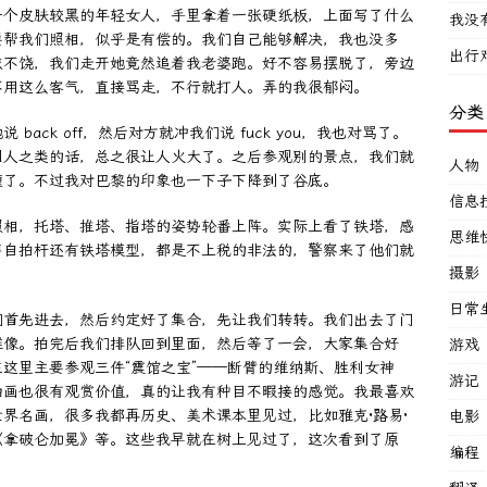
一个皮肤较黑的年轻女人，手里拿着一张硬纸板，上面写了什么
我没
要帮我们照相，似乎是有偿的。我们自己能够解决，我也没多
出行
依不饶，我们走开她竟然追着我老婆跑。好不容易摆脱了，旁边
不用这么客气，直接骂走，不行就打人。弄的我很郁闷。
分类
ack off，然后对方就冲我们说 fuck you，我也对骂了。
国人之类的话，总之很让人火大了。之后参观别的景点，我们就
人物
缠了。不过我对巴黎的印象也一下子下降到了谷底。
信息
照相，托塔、推塔、指塔的姿势轮番上阵。实际上看了铁塔，感
思维
售自拍杆还有铁塔模型，都是不上税的非法的，警察来了他们就
摄影
日常
们首先进去，然后约定好了集合，先让我们转转。我们出去了门
雕像。拍完后我们排队回到里面，然后等了一会，大家集合好
游戏
这里主要参观三件“震馆之宝”——断臂的维纳斯、胜利女神
游记
油画也很有观赏价值，真的让我有种目不暇接的感觉。我最喜欢
界名画，很多我都再历史、美术课本里见过，比如雅克·路易·
电影
《拿破仑加冕》等。这些我早就在树上见过了，这次看到了原
编程