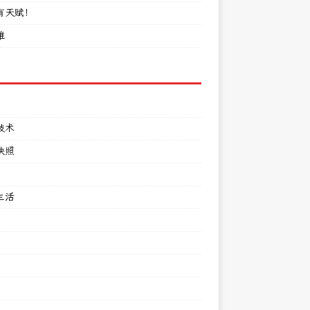
有天赋！
难
技术
快照
生活