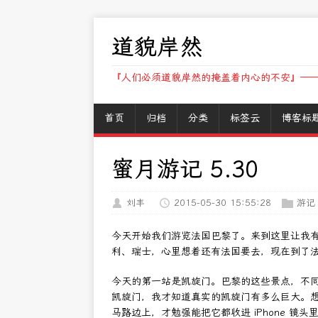
道貌岸然
『人们必须道貌岸然的掩盖着内心的不安』——
首页
归档
分类
标签云
博客标
蜜月游记 5.30
刘丰
2015-05-30 15:55:28
游记
今天开始我们游览法国巴黎了。来到这里让我
利、瑞士，心里想着还有法国要去，现在到了
今天的第一站是凯旋门。巴黎的这些景点，不
凯旋门，我才知道真实的凯旋门有多么巨大。
马路边上，才勉强能把它都收进 iPhone 