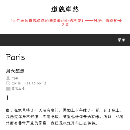
道貌岸然
『人们必须道貌岸然的掩盖着内心的不安』——风子，海盗船长
2.0
菜单
Paris
周六随想
刘丰
2015-11-21 15:00:12
日常生活
1
由于在家里待了一天没有出门，再加上下午睡了一觉，到了晚上，
我感觉浑身不舒服，不想吃饭，嘴里也好像开始有味。所以，尽管
外面有非常严重的雾霾，我还是决定开车出去转转。