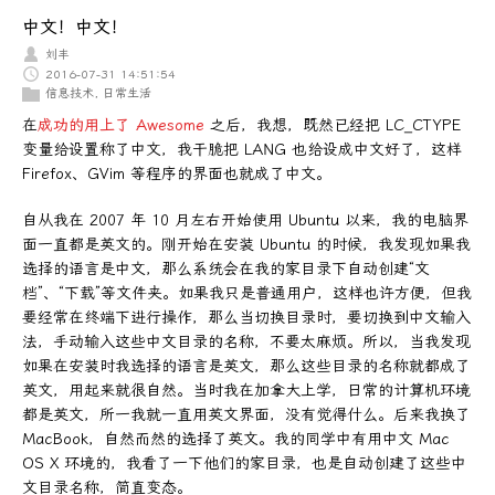
中文！中文！
刘丰
2016-07-31 14:51:54
信息技术
,
日常生活
在
成功的用上了 Awesome
之后，我想，既然已经把 LC_CTYPE
变量给设置称了中文，我干脆把 LANG 也给设成中文好了，这样
Firefox、GVim 等程序的界面也就成了中文。
自从我在 2007 年 10 月左右开始使用 Ubuntu 以来，我的电脑界
面一直都是英文的。刚开始在安装 Ubuntu 的时候，我发现如果我
选择的语言是中文，那么系统会在我的家目录下自动创建“文
档”、“下载”等文件夹。如果我只是普通用户，这样也许方便，但我
要经常在终端下进行操作，那么当切换目录时，要切换到中文输入
法，手动输入这些中文目录的名称，不要太麻烦。所以，当我发现
如果在安装时我选择的语言是英文，那么这些目录的名称就都成了
英文，用起来就很自然。当时我在加拿大上学，日常的计算机环境
都是英文，所一我就一直用英文界面，没有觉得什么。后来我换了
MacBook，自然而然的选择了英文。我的同学中有用中文 Mac
OS X 环境的，我看了一下他们的家目录，也是自动创建了这些中
文目录名称，简直变态。