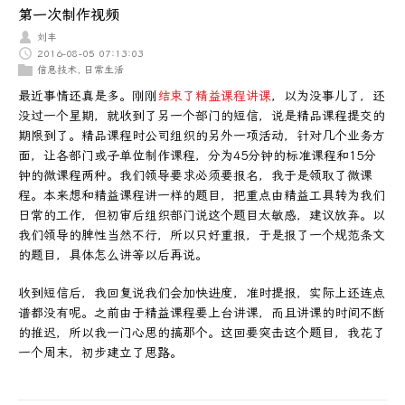
第一次制作视频
刘丰
2016-08-05 07:13:03
信息技术
,
日常生活
最近事情还真是多。刚刚
结束了精益课程讲课
，以为没事儿了，还
没过一个星期，就收到了另一个部门的短信，说是精品课程提交的
期限到了。精品课程时公司组织的另外一项活动，针对几个业务方
面，让各部门或子单位制作课程，分为45分钟的标准课程和15分
钟的微课程两种。我们领导要求必须要报名，我于是领取了微课
程。本来想和精益课程讲一样的题目，把重点由精益工具转为我们
日常的工作，但初审后组织部门说这个题目太敏感，建议放弃。以
我们领导的脾性当然不行，所以只好重报，于是报了一个规范条文
的题目，具体怎么讲等以后再说。
收到短信后，我回复说我们会加快进度，准时提报，实际上还连点
谱都没有呢。之前由于精益课程要上台讲课，而且讲课的时间不断
的推迟，所以我一门心思的搞那个。这回要突击这个题目，我花了
一个周末，初步建立了思路。