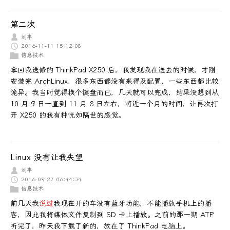
第二次
刘丰
2016-11-11 15:12:08
信息技术
拿回我送修的 ThinkPad X250 后，我发现我在送去的时候，才刚
安装完 ArchLinux，很多东西都没有来得及配置，一些东西都比较
诡异。我当时觉得换个键盘而已，几天就可以完成，结果没想到从
10 月 9 日一直到 11 月 8 日左右，将近一个月的时间，让再次打
开 X250 的我有种恍如隔世的感觉。
Linux 没有让我失望
刘丰
2016-09-27 06:44:34
信息技术
前几天我
说过
我现在开的车没有蓝牙功能，不能播放手机上的播
客，因此我将媒体文件复制到 SD 卡上播放。之前的那一期 ATP
听完了，昨天我下载了新的，放在了 ThinkPad 电脑上。